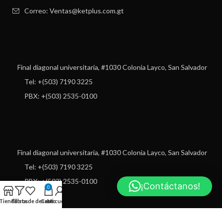
Correo: Ventas@ketplus.com.gt
Final diagonal universitaria, #1030 Colonia Layco, San Salvador
Tel: +(503) 7190 3225
PBX: +(503) 2535-0100
Final diagonal universitaria, #1030 Colonia Layco, San Salvador
Tel: +(503) 7190 3225
PBX: +(503) 2535-0100
¡Contáctanos!
0
Tienda
Filtros
Lista de deseos
Carro
Mi cuenta
USEFUL LINKS