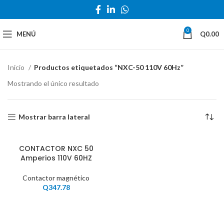
0
MENÚ
Q
0.00
Inicio
Productos etiquetados “NXC-50 110V 60Hz”
Mostrando el único resultado
Mostrar barra lateral
CONTACTOR NXC 50
Amperios 110V 60HZ
Contactor magnético
Q
347.78