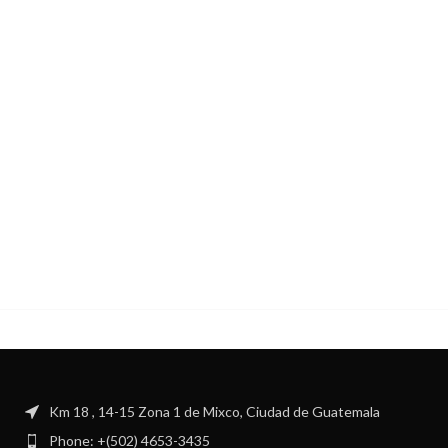
Km 18 , 14-15 Zona 1 de Mixco, Ciudad de Guatemala
Phone: +(502) 4653-3435