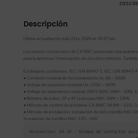
DESCRI
Descripción
Ultima actualización julio 21st, 2026 at 03:47 pm
Los nuevos contactores de CA NXC presentan una apariencia
para la apertura / interrupción de circuitos remotos. Tamb
Estándares conformes: IEC / EN 60947-1, IEC / EN 60947-4-
● Corriente nominal de funcionamiento Ie: 6A ~ 630A
● Voltaje de operación nominal Ue: 220V ~ 690V
● Voltaje de aislamiento nominal: 690 V (NXC-06M ~ 100), 
● Número de polos: 3P y 4P (solo para NXC-06M ~ 12M)
● Método de control de la bobina: CA (NXC-06 (M) ~ 225),
● Método de instalación: instalación de riel y tornillo NXC-
Instalación de tornillos NXC-120 ~ 630
Accesorios: AX-3X - bloque de contactos auxi