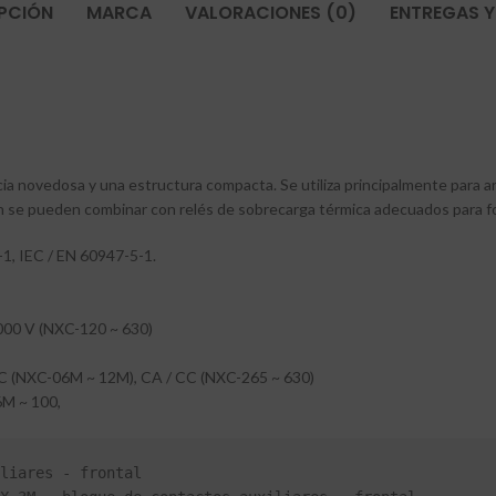
PCIÓN
MARCA
VALORACIONES (0)
ENTREGAS Y
 novedosa y una estructura compacta. Se utiliza principalmente para a
ién se pueden combinar con relés de sobrecarga térmica adecuados para 
1, IEC / EN 60947-5-1.
1000 V (NXC-120 ~ 630)
 CC (NXC-06M ~ 12M), CA / CC (NXC-265 ~ 630)
06M ~ 100,
liares - frontal
