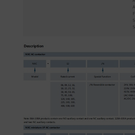
                                           AX-3M - bloque de contactos auxiliares - frontal

                                           AX-3C - bloque de contactos auxiliares - lateral

                                           F5 - unidad de retardo neumático

                                           SR2 - descargador de sobretensiones

  