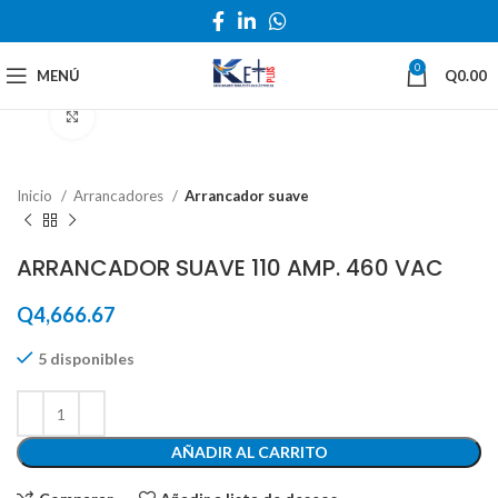
0
MENÚ
Q
0.00
Haga Click para agrandar
Inicio
Arrancadores
Arrancador suave
ARRANCADOR SUAVE 110 AMP. 460 VAC
Q
4,666.67
5 disponibles
AÑADIR AL CARRITO