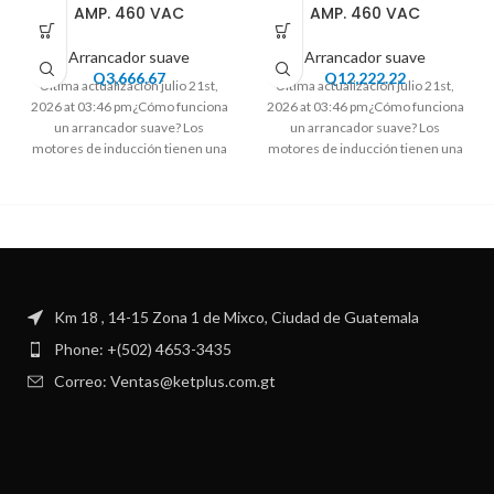
AMP. 460 VAC
AMP. 460 VAC
Arrancador suave
Arrancador suave
Q
3,666.67
Q
12,222.22
Ultima actualización julio 21st,
Ultima actualización julio 21st,
2026 at 03:46 pm¿Cómo funciona
2026 at 03:46 pm¿Cómo funciona
un arrancador suave? Los
un arrancador suave? Los
motores de inducción tienen una
motores de inducción tienen una
corriente de
corriente de
Km 18 , 14-15 Zona 1 de Mixco, Ciudad de Guatemala
Phone: +(502) 4653-3435
Correo: Ventas@ketplus.com.gt