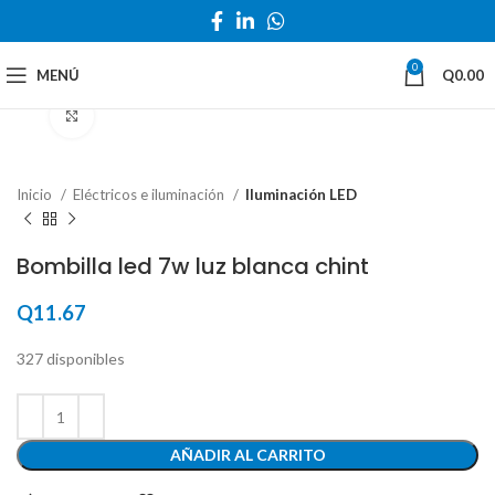
0
MENÚ
Q
0.00
Haga Click para agrandar
Inicio
Eléctricos e iluminación
Iluminación LED
Bombilla led 7w luz blanca chint
Q
11.67
327 disponibles
AÑADIR AL CARRITO