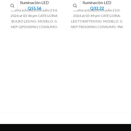
Iluminación LED
Iluminación LED
Q
55.56
Q
32.22
Ultima actualización julio 21st,
Ultima actualización julio 21st,
2026 at 03:46 pm CATEGORIA:
2026 at 03:49 pm CATEGORIA:
BULBO LED NO. MODELO: G
LED T5 BATTEN NO. MODELO: G
NEP-QP0100961 CONSUMO:
NEP-T80100961 CONSUMO: 9W
36W BASE: E27 VOLTAJE:
FACTOR DE