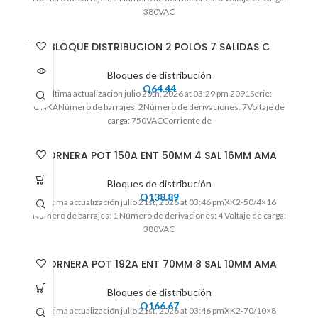
380VAC
VENDI
BLOQUE DISTRIBUCION 2 POLOS 7 SALIDAS C
DO
Bloques de distribución
Q
64.44
Ultima actualización julio 20th, 2026 at 03:29 pm 2091Serie:
ONKANúmero de barrajes: 2Número de derivaciones: 7Voltaje de
carga: 750VACCorriente de
BORNERA POT 150A ENT 50MM 4 SAL 16MM AMA
Bloques de distribución
Q
138.89
Ultima actualización julio 21st, 2026 at 03:46 pmXK2-50/4×16
Número de barrajes: 1 Número de derivaciones: 4 Voltaje de carga:
380VAC
BORNERA POT 192A ENT 70MM 8 SAL 10MM AMA
Bloques de distribución
Q
166.67
Ultima actualización julio 21st, 2026 at 03:46 pmXK2-70/10×8