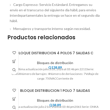
Cargo Expresso: Servicio Estándard. Entregamos su
envio en el transcurso del siguiente dia hábil, para envios
interdepartamentales la entrega se hace en el segundo dia
hábil.
Mensajeros y transporte interno según necesidad.
Productos relacionados
BLOQUE DISTRIBUCION 4 POLOS 7 SALIDAS C
Bloques de distribución
Q
138.89
Ultima actualización julio 21st, 2026 at 03:46 pm 2211Serie:
ONKANúmero de barrajes: 4Número de derivaciones: 7Voltaje de
carga: 750VACCorriente de
BLOQUE DISTRIBUCION 1 POLO 7 SALIDAS
Bloques de distribución
Q
38.89
Ultima actualización julio 21st, 2026 at 03:46 pm2061 Serie: ONKA