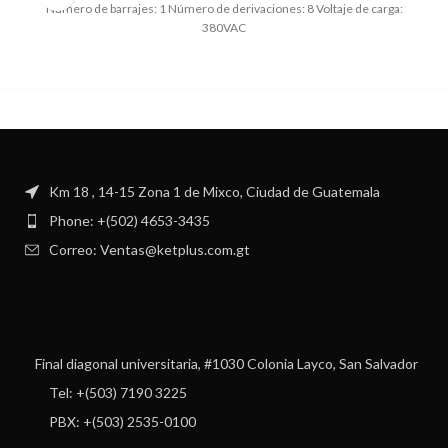
Número de barrajes: 1 Número de derivaciones: 8 Voltaje de carga:
380VAC
Km 18 , 14-15 Zona 1 de Mixco, Ciudad de Guatemala
Phone: +(502) 4653-3435
Correo: Ventas@ketplus.com.gt
Final diagonal universitaria, #1030 Colonia Layco, San Salvador
Tel: +(503) 7190 3225
PBX: +(503) 2535-0100