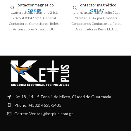
Contactor magnético
Contactor magnético
Q
88.89
Q
81.67
Ultima actualización julio 21st,
Ultima actualización julio 21st,
2026 at 03:47 pm1. General
2026 at 03:47 pm1. General
Contactores Contactores, Relés,
Contactores Contactores, Relés,
Arrancadores Rusia EE.UU.
Arrancadores Rusia EE.UU.
Rep.Checa Ucrania Sud Africa UE
Rep.Checa Ucrania Sud Africa UE
Km 18 , 14-15 Zona 1 de Mixco, Ciudad de Guatemala
Phone: +(502) 4653-3435
Correo: Ventas@ketplus.com.gt