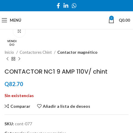
0
MENÚ
Q
0.00
Haga Click para agrandar
VENDI
DO
Inicio
Contactores Chint
Contactor magnético
CONTACTOR NC1 9 AMP 110V/ chint
Q
82.70
Sin existencias
Comparar
Añadir a lista de deseos
SKU:
cont-077