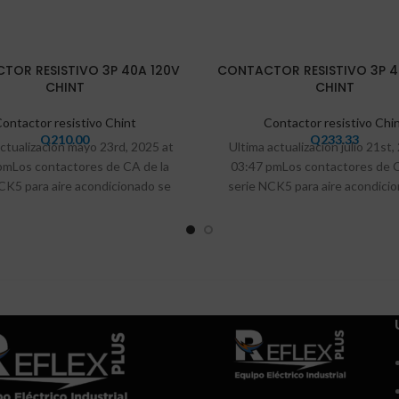
TOR RESISTIVO 3P 40A 120V
CONTACTOR RESISTIVO 3P 4
CHINT
CHINT
ontactor resistivo Chint
Contactor resistivo Chi
Q
210.00
Q
233.33
actualización mayo 23rd, 2025 at
Ultima actualización julio 21st,
pmLos contactores de CA de la
03:47 pmLos contactores de C
CK5 para aire acondicionado se
serie NCK5 para aire acondici
utilizan
utilizan