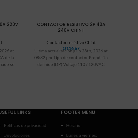
0A 220V
CONTACTOR RESISTIVO 2P 40A
CONTA
240V CHINT
nt
Contactor resistivo Chint
Q
116.67
 2026 at
Ultima actualización julio 28th, 2026 at
Ultim
A de la
08:32 pm Tipo de contactor Propósito
03:4
onado se
definido (DP) Voltaje 110 / 120VAC
serie
Clasificación de
USEFUL LINKS
FOOTER MENU
Politicas de privacidad
Horario:
Devoluciones
Lunes a viernes: