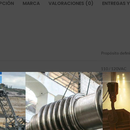
PCIÓN
MARCA
VALORACIONES (0)
ENTREGAS Y
Propósito defin
110 / 120VAC
40 amperios
2 polos
Serie Ex9CK