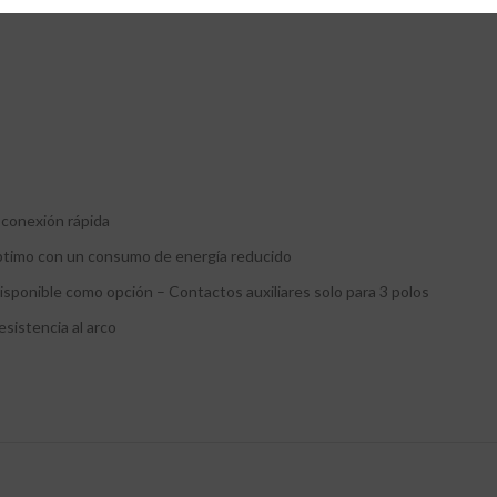
 conexión rápida
óptimo con un consumo de energía reducido
sponible como opción – Contactos auxiliares solo para 3 polos
esistencia al arco