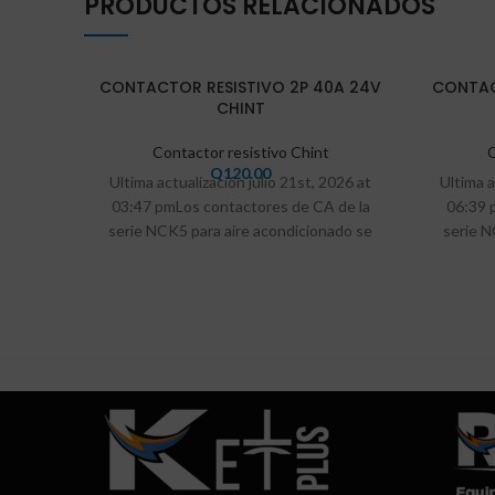
PRODUCTOS RELACIONADOS
VEND
CONTACTOR RESISTIVO 2P 40A 24V
CONTAC
IDO
CHINT
Contactor resistivo Chint
C
Q
120.00
Ultima actualización julio 21st, 2026 at
Ultima 
03:47 pmLos contactores de CA de la
06:39 
serie NCK5 para aire acondicionado se
serie N
utilizan