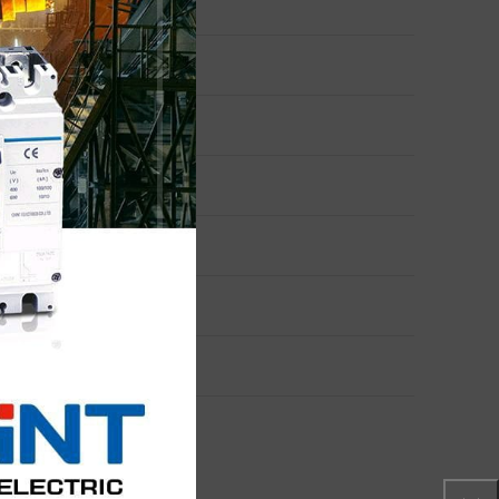
iones
iones
ctenos
peciales