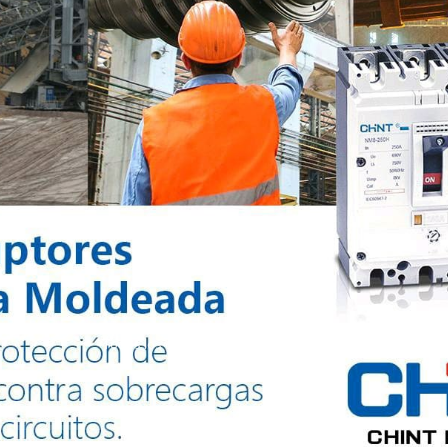
Ver especificac
Ver especificac
Noark
Por favor contá
Sin opciones es
3.000000
Cada
Todos los derechos reservados @2024
 incluyen: