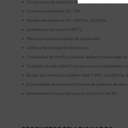
Contactores de propósito definido de precio agresivo
Corriente nominal de 20 ~ 90A
Voltajes de bobina de 24 ~ 600 Vac, 50/60 Hz
La bobina es de clase H (180ºC)
Placa de montaje estándar de la industria
Orificios de montaje de fácil acceso
Conexiones de tornillo o orejeta: ambas ofrecen palas de
Conjunto de imán doble E: proporciona un rendimiento 
Bloque de contactos auxiliares 1NA + 1NC con 600 Vac di
El ensamblaje de la base está hecho de poliéster de alta r
Anteriormente conocida como la serie Chint NCK3