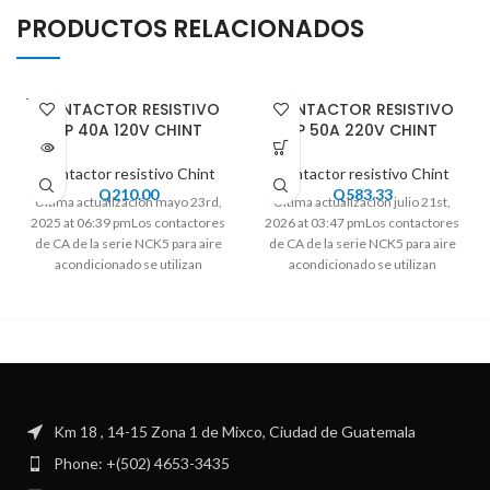
PRODUCTOS RELACIONADOS
VENDI
CONTACTOR RESISTIVO
CONTACTOR RESISTIVO
DO
3P 40A 120V CHINT
3P 50A 220V CHINT
Contactor resistivo Chint
Contactor resistivo Chint
Q
210.00
Q
583.33
Ultima actualización mayo 23rd,
Ultima actualización julio 21st,
2025 at 06:39 pmLos contactores
2026 at 03:47 pmLos contactores
de CA de la serie NCK5 para aire
de CA de la serie NCK5 para aire
acondicionado se utilizan
acondicionado se utilizan
Km 18 , 14-15 Zona 1 de Mixco, Ciudad de Guatemala
Phone: +(502) 4653-3435