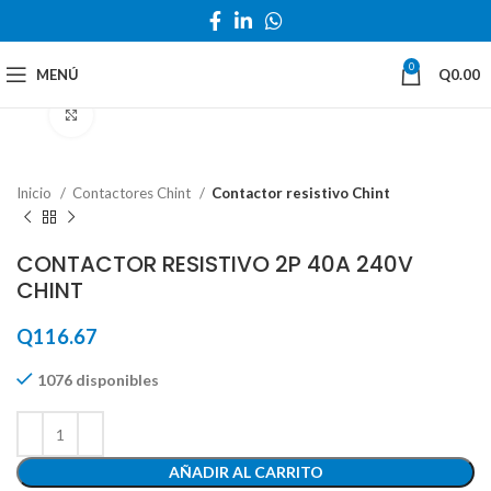
0
MENÚ
Q
0.00
Haga Click para agrandar
Inicio
Contactores Chint
Contactor resistivo Chint
CONTACTOR RESISTIVO 2P 40A 240V
CHINT
Q
116.67
1076 disponibles
AÑADIR AL CARRITO