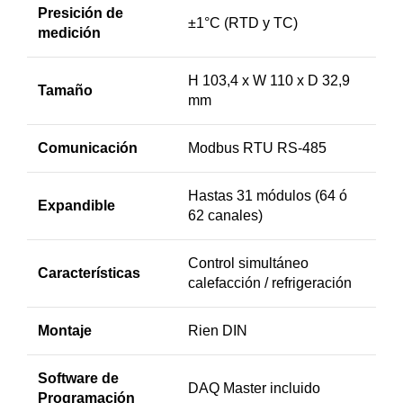
Presición de
±1°C (RTD y TC)
medición
H 103,4 x W 110 x D 32,9
Tamaño
mm
Comunicación
Modbus RTU RS-485
Hastas 31 módulos (64 ó
Expandible
62 canales)
Control simultáneo
Características
calefacción / refrigeración
Montaje
Rien DIN
Software de
DAQ Master incluido
Programación