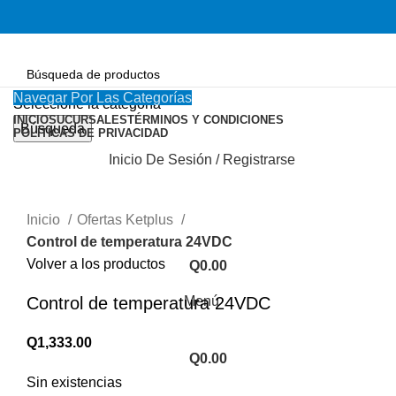
Navegar Por Las Categorías
Seleccione la categoría
INICIO
SUCURSALES
TÉRMINOS Y CONDICIONES
Búsqueda
POLÍTICAS DE PRIVACIDAD
Vendido
Inicio De Sesión / Registrarse
Haga Click para agrandar
Inicio
Ofertas Ketplus
Control de temperatura 24VDC
Volver a los productos
Q
0.00
Menú
Control de temperatura 24VDC
Q
1,333.00
Q
0.00
Sin existencias