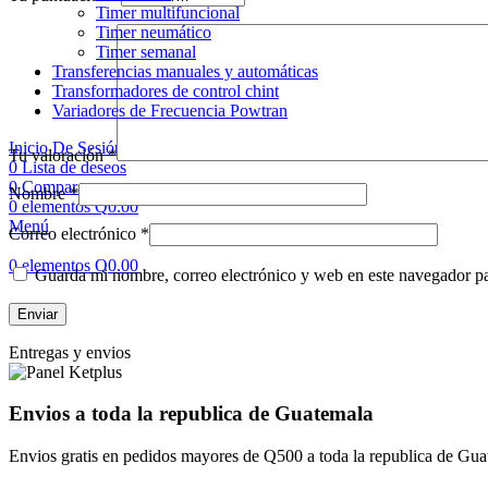
Timer multifuncional
Timer neumático
Timer semanal
Transferencias manuales y automáticas
Transformadores de control chint
Variadores de Frecuencia Powtran
Inicio De Sesión / Registrarse
Tu valoración
*
0
Lista de deseos
0
Comparar
Nombre
*
0
elementos
Q
0.00
Menú
Correo electrónico
*
0
elementos
Q
0.00
Guarda mi nombre, correo electrónico y web en este navegador p
Entregas y envios
Envios a toda la republica de Guatemala
Envios gratis en pedidos mayores de Q500 a toda la republica de Gua