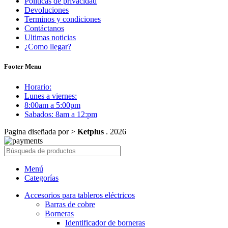
Politicas de privacidad
Devoluciones
Terminos y condiciones
Contáctanos
Ultimas noticias
¿Como llegar?
Footer Menu
Horario:
Lunes a viernes:
8:00am a 5:00pm
Sabados: 8am a 12:pm
Pagina diseñada por >
Ketplus
. 2026
Menú
Categorías
Accesorios para tableros eléctricos
Barras de cobre
Borneras
Identificador de borneras