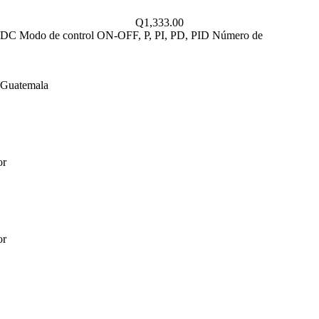
Q
1,333.00
4VDC Modo de control ON-OFF, P, PI, PD, PID Número de
 Guatemala
or
or