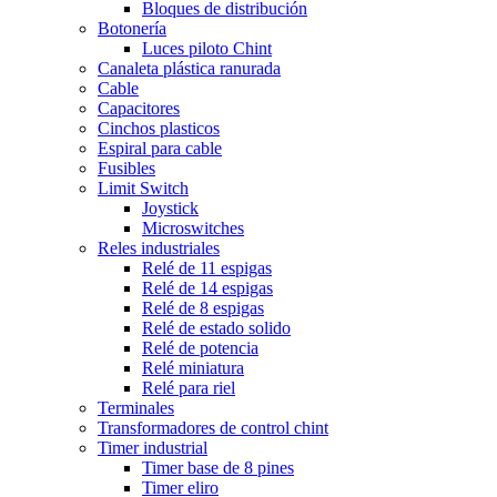
Bloques de distribución
Botonería
Luces piloto Chint
Canaleta plástica ranurada
Cable
Capacitores
Cinchos plasticos
Espiral para cable
Fusibles
Limit Switch
Joystick
Microswitches
Reles industriales
Relé de 11 espigas
Relé de 14 espigas
Relé de 8 espigas
Relé de estado solido
Relé de potencia
Relé miniatura
Relé para riel
Terminales
Transformadores de control chint
Timer industrial
Timer base de 8 pines
Timer eliro