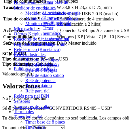
Tipo de comunicación
Half duplex
Timer base de
Herramienta Eléctrica
Tamaño
W 38,8 x H 23,2 x D 75,5mm
8 pines
Medidor de energía
Timer eliro
Medidor de calidad de energía
USB: tipo de USB 2.0 B (macho)
Timer
Monitor de corriente análogo
Tipo de conexión
RS485: bornera de 4 terminales
multifuncional
Monitor de voltaje digital
(comunicación a 2 hilos)
Timer
Microswitches
Accesorios
1 Conector USB tipo A a conector US
neumático
Ofertas Ketplus
Compatibilidad
Windows | XP | Vista | 7 | 8 | 10 | Serv
Timer semanal
Reactores de Linea Armónica
Software de Programación
DAQ Master incluido
Ventiladores
Reguladores de voltaje Chint
Relé térmico (Bimetálico)
Inicio
SCM-US48I
Reles industriales
Sucursales
Tipo de conversor:
RS-485 – USB
Relé de 11 espigas
Términos y condiciones
Tipo de interfaz:
Cableada
Relé de 14 espigas
Políticas de privacidad
Relé de 8 espigas
Valoraciones (0)
Relé de estado solido
Relé de potencia
Valoraciones
Relé miniatura
Relé para riel
Relés para riel DIN
No hay valoraciones aún.
Sensores
Supresores de voltaje
Sé el primero en valorar “CONVERTIDOR RS485 – USB”
Terminales
Timer industrial
Tu dirección de correo electrónico no será publicada.
Los campos obli
Timer base de 8 pines
Timer eliro
Tu puntuación
*