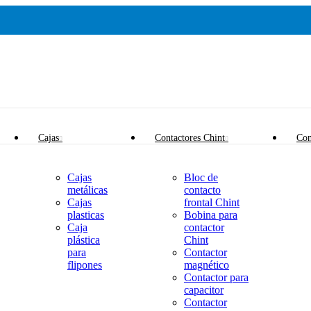
Cajas
Contactores Chint
Con
Cajas
Bloc de
metálicas
contacto
Cajas
frontal Chint
plasticas
Bobina para
Caja
contactor
plástica
Chint
para
Contactor
flipones
magnético
Contactor para
capacitor
Contactor