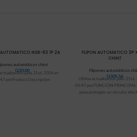
 AUTOMATICO NXB-63 1P 2A
FLIPON AUTOMATICO 3P 
CHINT
lipones automáticos chint
Q
30.00
Flipones automáticos chi
actualización julio 21st, 2026 at
Q
305.56
Ultima actualización julio 21st,
:47 pmProduct Description
03:47 pm FUNCIÓN PRINCIPAL: s
para proteger un circuito eléc
daños causados