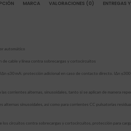
PCIÓN
MARCA
VALORACIONES (0)
ENTREGAS Y
tor automático
 de cable y línea contra sobrecargas y cortocircuitos
 I∆n ≤30 mA: protección adicional en caso de contacto directo. I∆n ≤300
 las corrientes alternas, sinusoidales, tanto si se aplican de manera re
es alternas sinusoidales, así como para corrientes CC pulsatorias residua
 los circuitos contra sobrecargas y cortocircuitos, protección para cargas