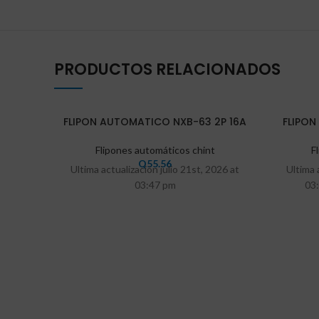
PRODUCTOS RELACIONADOS
FLIPON AUTOMATICO NXB-63 2P 16A
FLIPON
Flipones automáticos chint
F
Q
55.56
Ultima actualización julio 21st, 2026 at
Ultima 
03:47 pm
03