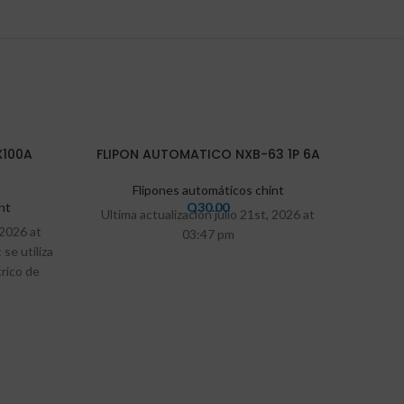
VEND
X100A
FLIPON AUTOMATICO NXB-63 1P 6A
IDO
Flipones automáticos chint
nt
Q
30.00
Ultima actualización julio 21st, 2026 at
 2026 at
03:47 pm
e utiliza
trico de