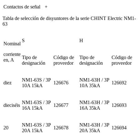
Contactos de señal
+
Tabla de selección de disyuntores de la serie CHINT Electric NM1-
63
S
H
Nominal
corriente
Tipo de
Código de
Tipo de
Código de
en, A
designación
proveedor
designación
proveedor
NM1-63S / 3P
NM1-63H / 3P
diez
126676
126692
10A 15kA
10A 35kA
NM1-63S / 3P
NM1-63H / 3P
dieciséis
126677
126693
16A 15kA
16A 35kA
NM1-63S / 3P
NM1-63H / 3P
20
126678
126694
20A 15kA
20A 35kA