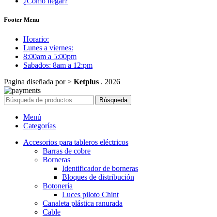
¿Como llegar?
Footer Menu
Horario:
Lunes a viernes:
8:00am a 5:00pm
Sabados: 8am a 12:pm
Pagina diseñada por >
Ketplus
. 2026
Búsqueda
Menú
Categorías
Accesorios para tableros eléctricos
Barras de cobre
Borneras
Identificador de borneras
Bloques de distribución
Botonería
Luces piloto Chint
Canaleta plástica ranurada
Cable