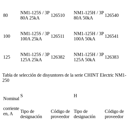
NM1-125S / 3P
NM1-125H / 3P
80
126510
126540
80A 25kA
80A 50kA
NM1-125S / 3P
NM1-125H / 3P
100
126511
126541
100A 25kA
100A 50kA
NM1-125S / 3P
NM1-125H / 3P
125
126382
126383
125A 25kA
125A 50kA
Tabla de selección de disyuntores de la serie CHINT Electric NM1-
250
S
H
Nominal
corriente
Tipo de
Código de
Tipo de
Código de
en, A
designación
proveedor
designación
proveedor