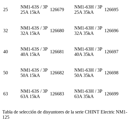
NM1-63S / 3P
NM1-63H / 3P
25
126679
126695
25A 15kA
25A 35kA
NM1-63S / 3P
NM1-63H / 3P
32
126680
126696
32A 15kA
32A 35kA
NM1-63S / 3P
NM1-63H / 3P
40
126681
126697
40A 15kA
40A 35kA
NM1-63S / 3P
NM1-63H / 3P
50
126682
126698
50A 15kA
50A 35kA
NM1-63S / 3P
NM1-63H / 3P
63
126683
126699
63A 15kA
63A 35kA
Tabla de selección de disyuntores de la serie CHINT Electric NM1-
125