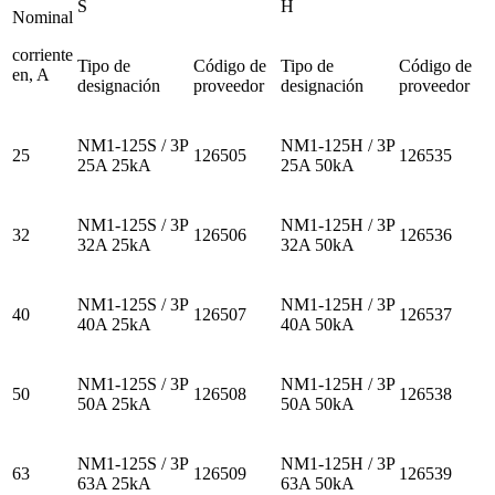
S
H
Nominal
corriente
Tipo de
Código de
Tipo de
Código de
en, A
designación
proveedor
designación
proveedor
NM1-125S / 3P
NM1-125H / 3P
25
126505
126535
25A 25kA
25A 50kA
NM1-125S / 3P
NM1-125H / 3P
32
126506
126536
32A 25kA
32A 50kA
NM1-125S / 3P
NM1-125H / 3P
40
126507
126537
40A 25kA
40A 50kA
NM1-125S / 3P
NM1-125H / 3P
50
126508
126538
50A 25kA
50A 50kA
NM1-125S / 3P
NM1-125H / 3P
63
126509
126539
63A 25kA
63A 50kA