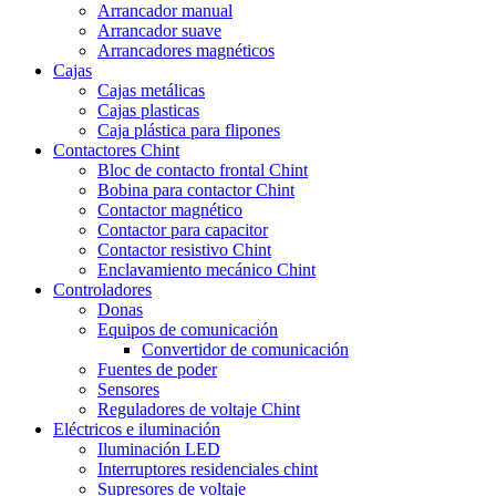
Arrancador manual
Arrancador suave
Arrancadores magnéticos
Cajas
Cajas metálicas
Cajas plasticas
Caja plástica para flipones
Contactores Chint
Bloc de contacto frontal Chint
Bobina para contactor Chint
Contactor magnético
Contactor para capacitor
Contactor resistivo Chint
Enclavamiento mecánico Chint
Controladores
Donas
Equipos de comunicación
Convertidor de comunicación
Fuentes de poder
Sensores
Reguladores de voltaje Chint
Eléctricos e iluminación
Iluminación LED
Interruptores residenciales chint
Supresores de voltaje