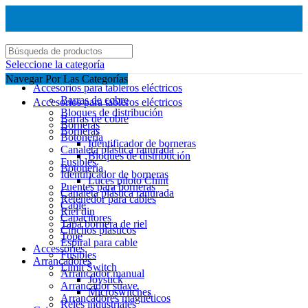
Seleccione la categoría
Navegar Por Las Categorías
Accesorios para tableros eléctricos
Barras de cobre
Accesorios para tableros eléctricos
Bloques de distribución
Barras de cobre
Borneras
Borneras
Botonería
Identificador de borneras
Canaleta plástica ranurada
Bloques de distribución
Fusibles
Botonería
Identificador de borneras
Luces piloto Chint
Puentes para borneras
Canaleta plástica ranurada
Retenedor para cables
Cable
Riel din
Capacitores
Tapa bornera de riel
Cinchos plasticos
Tope
Espiral para cable
Accessories
Fusibles
Arrancadores
Limit Switch
Arrancador manual
Joystick
Arrancador suave
Microswitches
Arrancadores magnéticos
Reles industriales