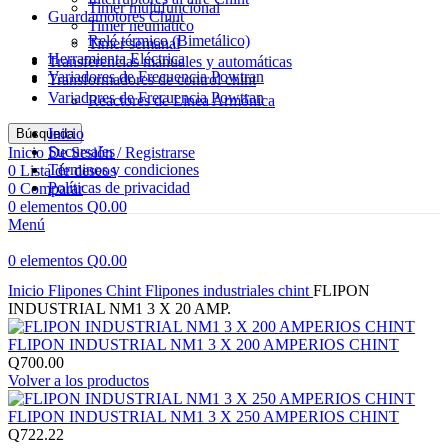
Timer multifuncional
Guardamotores Chint
Timer neumático
Relé térmico (Bimetálico)
Timer semanal
Herramienta Eléctrica
Transferencias manuales y automáticas
Variadores de Frecuencia Powtran
Transformadores de control chint
Variadores de Frecuencia Powtran
Reactores de Linea Armónica
Inicio
Búsqueda
Sucursales
Inicio De Sesión / Registrarse
Términos y condiciones
0
Lista de deseos
Políticas de privacidad
0
Comparar
0
elementos
Q
0.00
Menú
0
elementos
Q
0.00
Haga Click para agrandar
Inicio
Flipones Chint
Flipones industriales chint
FLIPON
INDUSTRIAL NM1 3 X 20 AMP.
FLIPON INDUSTRIAL NM1 3 X 200 AMPERIOS CHINT
Q
700.00
Volver a los productos
FLIPON INDUSTRIAL NM1 3 X 250 AMPERIOS CHINT
Q
722.22