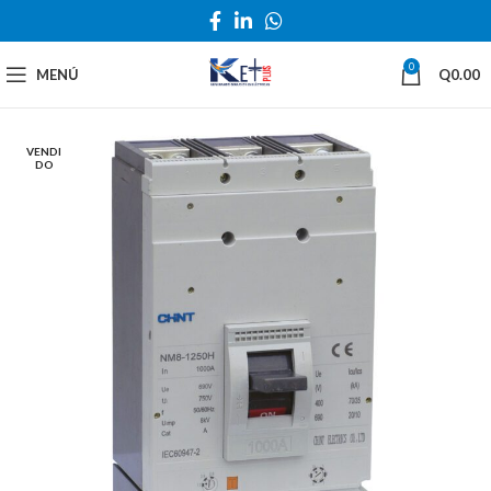
0
MENÚ
Q
0.00
VENDI
DO