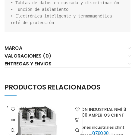
• Tablas de datos en cascada y discriminación

• Función de aislamiento

• Electrónica inteligente y termomagnética

MARCA
VALORACIONES (0)
ENTREGAS Y ENVIOS
PRODUCTOS RELACIONADOS
VENDI
FLIPON INDUSTRIAL NM1 3
DO
X 200 AMPERIOS CHINT
Flipones industriales chint
Q
700.00
Ultima actualización julio 21st,