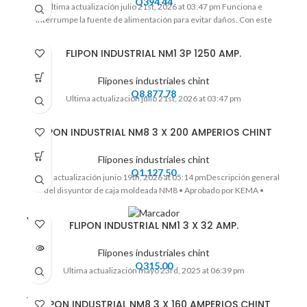
Q
394.44
Ultima actualización julio 21st, 2026 at 03:47 pm Funciona e
interrumpe la fuente de alimentación para evitar daños. Con este
FLIPON INDUSTRIAL NM1 3P 1250 AMP.
Flipones industriales chint
Q
8,877.78
Ultima actualización julio 21st, 2026 at 03:47 pm
FLIPON INDUSTRIAL NM8 3 X 200 AMPERIOS CHINT
Flipones industriales chint
Q
1,127.50
Ultima actualización junio 19th, 2026 at 05:14 pmDescripción general
del disyuntor de caja moldeada NM8 • Aprobado por KEMA •
VENDI
FLIPON INDUSTRIAL NM1 3 X 32 AMP.
DO
Flipones industriales chint
Q
315.00
Ultima actualización mayo 23rd, 2025 at 06:39 pm
VENDI
FLIPON INDUSTRIAL NM8 3 X 160 AMPERIOS CHINT