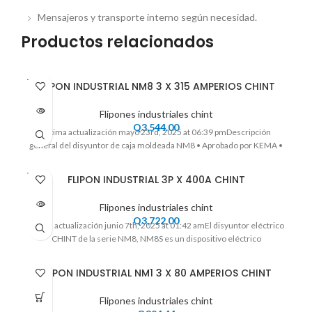
Mensajeros y transporte interno según necesidad.
Productos relacionados
VENDI
FLIPON INDUSTRIAL NM8 3 X 315 AMPERIOS CHINT
DO
Flipones industriales chint
Q
3,544.00
Ultima actualización mayo 23rd, 2025 at 06:39 pmDescripción
general del disyuntor de caja moldeada NM8 • Aprobado por KEMA •
VENDI
FLIPON INDUSTRIAL 3P X 400A CHINT
DO
Flipones industriales chint
Q
3,722.00
Ultima actualización junio 7th, 2025 at 01:42 amEl disyuntor eléctrico
CHINT de la serie NM8, NM8S es un dispositivo eléctrico
FLIPON INDUSTRIAL NM1 3 X 80 AMPERIOS CHINT
Flipones industriales chint