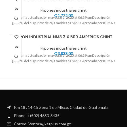
DO
Flipones industriales chint
Q
1,722.00
Ultima actualización mayo 23rd, 2025 at 06:39 pmDescripción
general del disyuntor de caja moldeada NM8 • Aprobado por KEMA •
VENDI
FLIPON INDUSTRIAL NM8 3 X 500 AMPERIOS CHINT
DO
Flipones industriales chint
Q
3,833.00
Ultima actualización mayo 23rd, 2025 at 06:39 pmDescripción
general del disyuntor de caja moldeada NM8 • Aprobado por KEMA •
Km 18 , 14-15 Zona 1 de Mixco, Ciudad de Guatemala
Phone: +(502) 4653-3435
Correo: Ventas@ketplus.com.gt