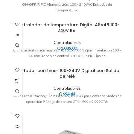
ON-OFF, P, PID Alimentación: 100 – 240VAC Entradas de
temperatura:
VENDI
Controlador de temperatura Digital 48×48 100-
DO
240V Rel
Controladores
Q
1,089.00
Ultima actualización mayo 23rd, 2025 at 06:39 pm limentación 100 –
240VAC Modo de control ON-OFF, P, PID Tipo de
Contador con timer 100-240V Digital con Salida
de relé
Controladores
Q
694.44
Ultima actualización julio 21st, 2026 at 03:47 pm Contador Modos de
operación 9 Rango de conteo CT4: -999 a 9.999CT6:
VENDI
DO