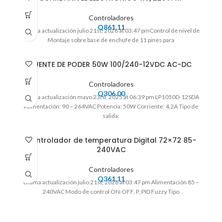
Controladores
Q
861.11
Ultima actualización julio 21st, 2026 at 03:47 pmControl de nivel de
Montaje sobre base de enchufe de 11 pines para
FUENTE DE PODER 50W 100/240-12VDC AC-DC
Controladores
Q
306.00
Ultima actualización mayo 23rd, 2025 at 06:39 pm LP1050D-12SDA
Alimentación: 90 – 264VAC Potencia: 50W Corriente: 4,2A Tipo de
salida:
Controlador de temperatura Digital 72×72 85-
240VAC
Controladores
Q
361.11
Ultima actualización julio 21st, 2026 at 03:47 pm Alimentación 85 –
240VAC Modo de control ON-OFF, P, PID Fuzzy Tipo