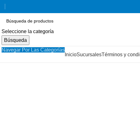
Seleccione la categoría
Búsqueda
Navegar Por Las Categorías
Inicio
Sucursales
Términos y condi
Haga Click para agrandar