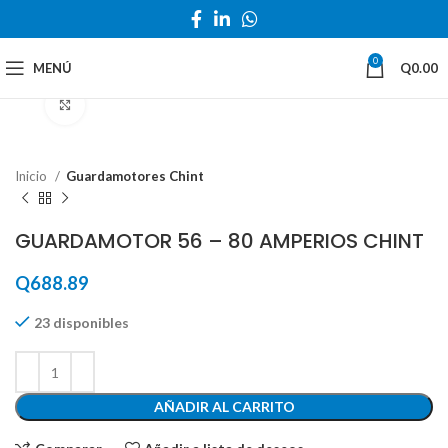
0
MENÚ
Q
0.00
Haga Click para agrandar
Inicio
Guardamotores Chint
GUARDAMOTOR 56 – 80 AMPERIOS CHINT
Q
688.89
23 disponibles
AÑADIR AL CARRITO