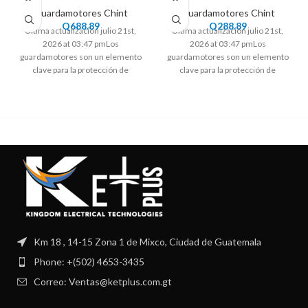
Guardamotores Chint
Guardamotores Chint
Q
688.89
Q
288.89
Ultima actualización julio 21st,
Ultima actualización julio 21st,
2026 at 03:47 pmLos
2026 at 03:47 pmLos
guardamotores son un elemento
guardamotores son un elemento
clave para la protección de
clave para la protección de
motores eléctricos. Diseñados
motores eléctricos. Diseñados
Km 18 , 14-15 Zona 1 de Mixco, Ciudad de Guatemala
Phone: +(502) 4653-3435
Correo: Ventas@ketplus.com.gt