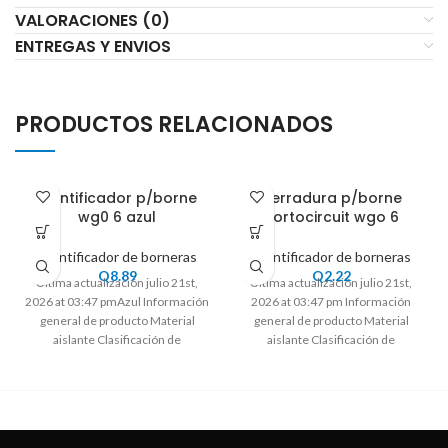
VALORACIONES (0)
ENTREGAS Y ENVIOS
PRODUCTOS RELACIONADOS
Identificador p/borne
Cerradura p/borne
wg0 6 azul
cortocircuit wgo 6
Identificador de borneras
Identificador de borneras
Q
8.89
Q
2.22
Ultima actualización julio 21st,
Ultima actualización julio 21st,
2026 at 03:47 pmAzul Información
2026 at 03:47 pm Información
general de producto Material
general de producto Material
aislante Clasificación de
aislante Clasificación de
inflamabilidad de acuerdo a
inflamabilidad de acuerdo a