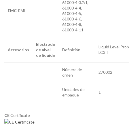
61000-4-3/A1,
61000-4-4,
EMC-EMI
—
61000-4-5,
61000-4-6,
61000-4-8,
61000-4-11
Electrodo
Liquid Level Prob
Accesorios
de nivel
Definición
LC3 T
de liquido
Número de
270002
orden
Unidades de
1
empaque
CE
Certificate