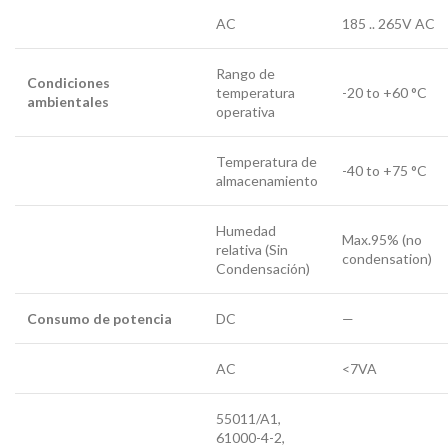
AC
185 .. 265V AC
Rango de
Condiciones
temperatura
-20 to +60 °C
ambientales
operativa
Temperatura de
-40 to +75 °C
almacenamiento
Humedad
Max.95% (no
relativa (Sin
condensation)
Condensación)
Consumo de potencia
DC
—
AC
<7VA
55011/A1,
61000-4-2,