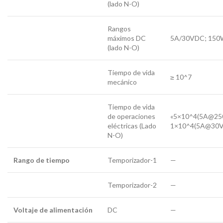
(lado N-O)
Rangos
máximos DC
5A/30VDC; 150
(lado N-O)
Tiempo de vida
≥ 10^7
mecánico
Tiempo de vida
de operaciones
«5×10^4(5A@25
eléctricas (Lado
1×10^4(5A@30V
N-O)
Rango de tiempo
Temporizador-1
—
Temporizador-2
—
Voltaje de alimentación
DC
—