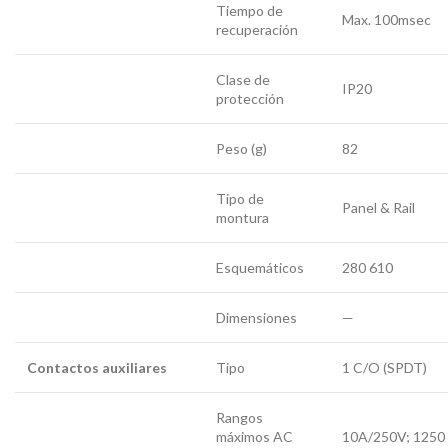
Tiempo de
Max. 100msec
recuperación
Clase de
IP20
protección
Peso (g)
82
Tipo de
Panel & Rail
montura
Esquemáticos
280 610
Dimensiones
—
Contactos auxiliares
Tipo
1 C/O (SPDT)
Rangos
máximos AC
10A/250V; 1250