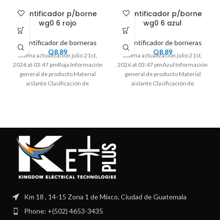
Identificador p/borne
Identificador p/borne
wg0 6 rojo
wg0 6 azul
Identificador de borneras
Identificador de borneras
Q
8.89
Q
8.89
Ultima actualización julio 21st,
Ultima actualización julio 21st,
2026 at 03:47 pmRoja Información
2026 at 03:47 pmAzul Información
general de producto Material
general de producto Material
aislante Clasificación de
aislante Clasificación de
inflamabilidad de acuerdo a
inflamabilidad de acuerdo a
Km 18 , 14-15 Zona 1 de Mixco, Ciudad de Guatemala
Phone: +(502) 4653-3435