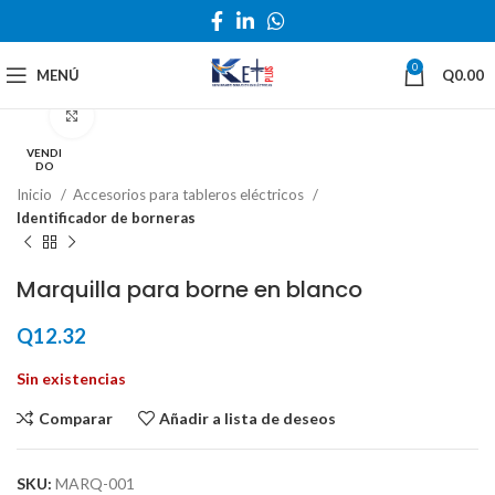
0
MENÚ
Q
0.00
Haga Click para agrandar
VENDI
DO
Inicio
Accesorios para tableros eléctricos
Identificador de borneras
Marquilla para borne en blanco
Q
12.32
Sin existencias
Comparar
Añadir a lista de deseos
SKU:
MARQ-001