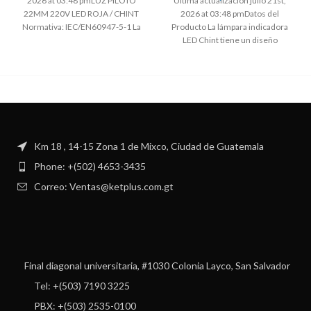
2026 at 03:48 pmLUZ PILOTO
Ultima actualización julio 21st,
22MM 220V LED ROJA / CHINT
2026 at 03:48 pmDatos del
Normativa: IEC/EN60947-5-1 La
Producto La lámpara indicadora
temperatura ambiente
LED Chint tiene un diseño
modular. El
Km 18 , 14-15 Zona 1 de Mixco, Ciudad de Guatemala
Phone: +(502) 4653-3435
Correo: Ventas@ketplus.com.gt
Final diagonal universitaria, #1030 Colonia Layco, San Salvador
Tel: +(503) 7190 3225
PBX: +(503) 2535-0100