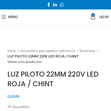
0
MENÚ
Q
0.00
Haga Click para agrandar
Inicio
Accesorios para tableros eléctricos
Botonería
LUZ PILOTO 22MM 220V LED ROJA / CHINT
Volver a los productos
LUZ PILOTO 22MM 220V LED
ROJA / CHINT
Q
20.00
39 disponibles