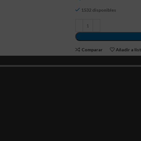
1532 disponibles
Comparar
Añadir a li
SKU:
PULS-061
Categoría:
Botonería
Etiqueta:
NP8-01ZS/14
Compartir: