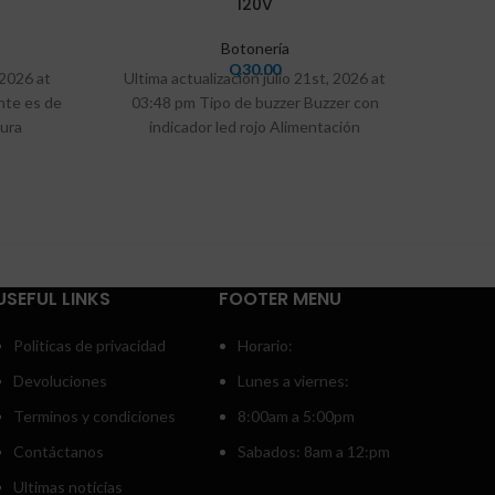
120V
Botonería
Ultim
Q
30.00
 2026 at
Ultima actualización julio 21st, 2026 at
03:46
nte es de
03:48 pm Tipo de buzzer Buzzer con
ura
indicador led rojo Alimentación
24VAC/VDC o 127VAC
USEFUL LINKS
FOOTER MENU
Politicas de privacidad
Horario:
Devoluciones
Lunes a viernes:
Terminos y condiciones
8:00am a 5:00pm
Contáctanos
Sabados: 8am a 12:pm
Ultimas noticias