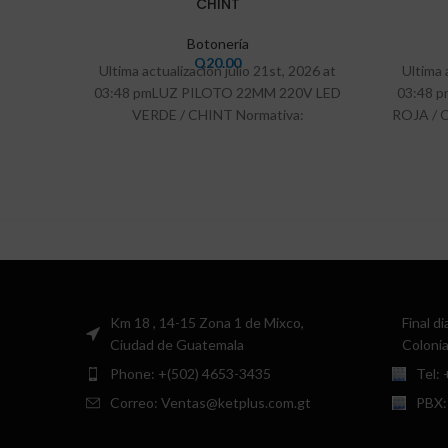
CHINT
Botonería
Q
20.00
Ultima actualización julio 21st, 2026 at
Ultima 
03:48 pmLUZ PILOTO 22MM 220V LED
03:48 
VERDE / CHINT Normativa:
ROJA / 
IEC/EN60947-5-1 La temperatura
5-
ambiente
Km 18 , 14-15 Zona 1 de Mixco,
Final d
Ciudad de Guatemala
Colonia
Phone: +(502) 4653-3435
Tel:
Correo: Ventas@ketplus.com.gt
PBX: