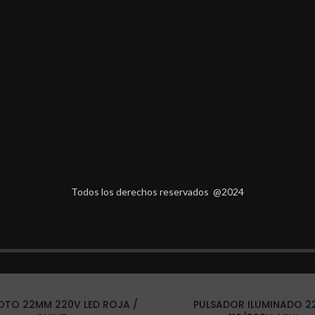
PCIÓN
MARCA
VALORACIONES (0)
ENTREGAS Y
ontrol operativo. Las luces indicadoras y los botones de control de CHIN
. En particular, los productos CHINT Electrics se utilizan con éxito par
icas y empresas industriales, en talleres de producción, en paneles eléct
Todos los derechos reservados @2024
LOTO 22MM 220V LED ROJA /
PULSADOR ILUMINADO 