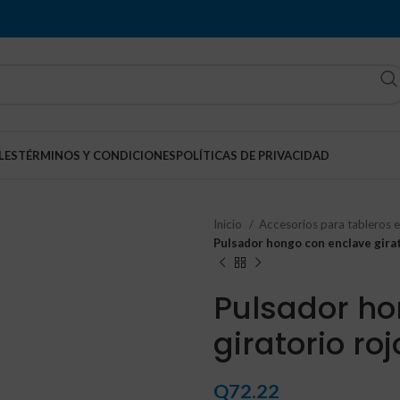
LES
TÉRMINOS Y CONDICIONES
POLÍTICAS DE PRIVACIDAD
Inicio
Accesorios para tableros e
Pulsador hongo con enclave girat
Pulsador ho
giratorio roj
Q
72.22