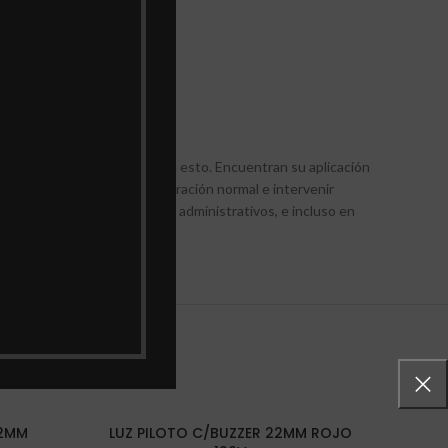
 ENVIOS
T Electrics pueden ayudar con esto. Encuentran su aplicación
a monitorear el estado de operación normal e intervenir
ricos de oficinas y edificios administrativos, e incluso en
22MM
LUZ PILOTO C/BUZZER 22MM ROJO
BOT