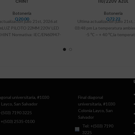
CHINT
110/220V AZUL
Botonería
Botonería
Q
20.00
Q
72.22
actualización julio 21st, 2026 at
Ultima actualización julio 21st,
pmLUZ PILOTO 22MM 220V LED
03:48 pm La temperatura ambie
CHINT Normativa: IEC/EN60947-
-5 ℃ ~ + 40 ℃,la temperat
1 La temperatura ambiente
iagonal universitaria, #1030
Final diagonal
 Layco, San Salvador
universitaria, #1030
Colonia Layco, San
 +(503) 7190 3225
Salvador
 +(503) 2535-0100
Tel: +(503) 7190
3225