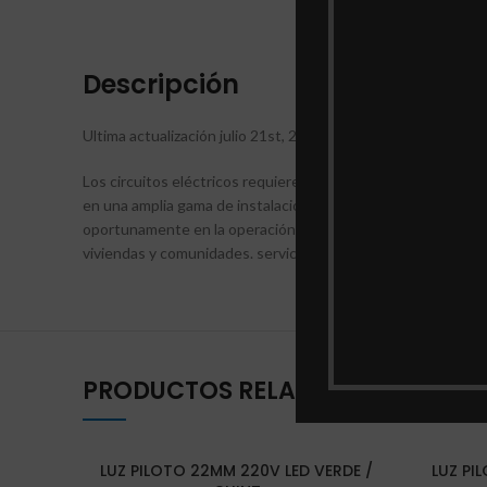
DESCRI
Descripción
Ultima actualización julio 21st, 2026 at 03:48 pm
Los circuitos eléctricos requieren indicación de estado y c
en una amplia gama de instalaciones de suministro de energía
oportunamente en la operación de circuitos eléctricos en fábr
viviendas y comunidades. servicios, etc.
PRODUCTOS RELACIONADOS
LUZ PILOTO 22MM 220V LED VERDE /
LUZ PI