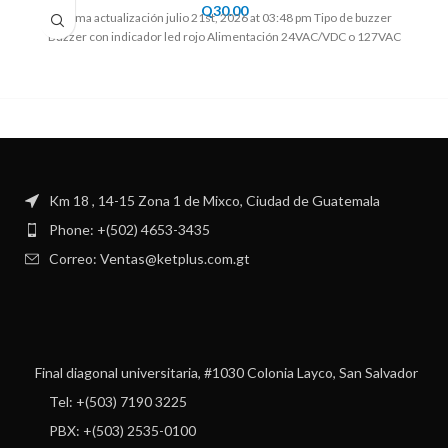
Q
30.00
Ultima actualización julio 21st, 2026 at 03:48 pm Tipo de buzzer
Buzzer con indicador led rojo Alimentación 24VAC/VDC o 127VAC
Km 18 , 14-15 Zona 1 de Mixco, Ciudad de Guatemala
Phone: +(502) 4653-3435
Correo: Ventas@ketplus.com.gt
Final diagonal universitaria, #1030 Colonia Layco, San Salvador
Tel: +(503) 7190 3225
PBX: +(503) 2535-0100