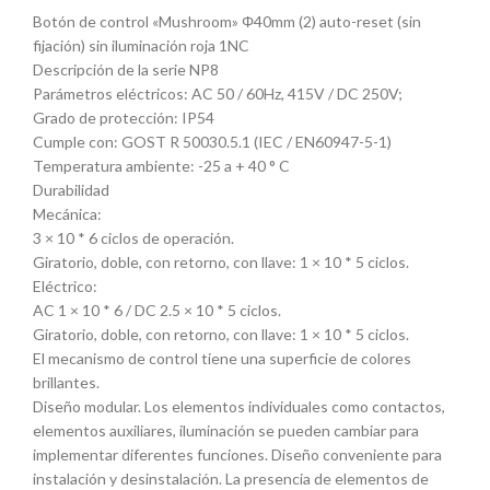
Botón de control «Mushroom» Φ40mm (2) auto-reset (sin
fijación) sin iluminación roja 1NC
Descripción de la serie NP8
Parámetros eléctricos: AC 50 / 60Hz, 415V / DC 250V;
Grado de protección: IP54
Cumple con: GOST R 50030.5.1 (IEC / EN60947-5-1)
Temperatura ambiente: -25 a + 40 ° C
Durabilidad
Mecánica:
3 × 10 * 6 ciclos de operación.
Giratorio, doble, con retorno, con llave: 1 × 10 * 5 ciclos.
Eléctrico:
AC 1 × 10 * 6 / DC 2.5 × 10 * 5 ciclos.
Giratorio, doble, con retorno, con llave: 1 × 10 * 5 ciclos.
El mecanismo de control tiene una superficie de colores
brillantes.
Diseño modular. Los elementos individuales como contactos,
elementos auxiliares, iluminación se pueden cambiar para
implementar diferentes funciones. Diseño conveniente para
instalación y desinstalación. La presencia de elementos de