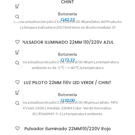
CHINT
Botonería
Q
42.22
Ultima actualización julio 21st, 2026 at 03:48 pmDatos del Producto
La lámpara indicadora LED Chint tiene un diseño modular. El
PULSADOR ILUMINADO 22MM 110/220V AZUL
Botonería
Q
72.22
Ultima actualización julio 21st, 2026 at 03:48 pm La temperatura
ambiente es de -5 ℃ ~ + 40 ℃,la temperatura
LUZ PILOTO 22MM 110V LED VERDE / CHINT
Botonería
Q
20.00
Ultima actualización julio 21st, 2026 at 03:48 pmLuz piloto : NP2-
EV163-230V-L Medida: 22MM Color: Verde Normativa:
IEC/EN60947-5-1 La temperatura ambiente
Pulsador Iluminado 22MM110/220V Rojo