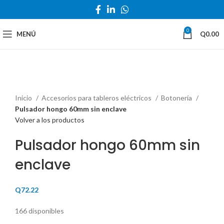
0
MENÚ
Q
0.00
Haga Click para agrandar
Inicio
Accesorios para tableros eléctricos
Botonería
Pulsador hongo 60mm sin enclave
Volver a los productos
Pulsador hongo 60mm sin
enclave
Q
72.22
166 disponibles