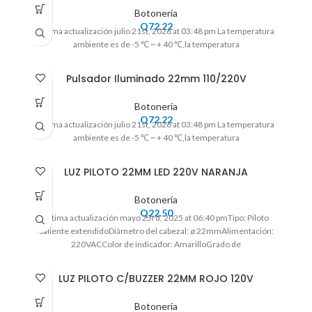
Botonería
Q
72.22
Ultima actualización julio 21st, 2026 at 03:48 pm La temperatura
ambiente es de -5 ℃ ~ + 40 ℃,la temperatura
Pulsador Iluminado 22mm 110/220V
Botonería
Q
72.22
Ultima actualización julio 21st, 2026 at 03:48 pm La temperatura
ambiente es de -5 ℃ ~ + 40 ℃,la temperatura
LUZ PILOTO 22MM LED 220V NARANJA
Botonería
Q
22.50
Ultima actualización mayo 23rd, 2025 at 06:40 pmTipo: Piloto
saliente extendidoDiámetro del cabezal: ø 22mmAlimentación:
220VACColor de indicador: AmarilloGrado de
LUZ PILOTO C/BUZZER 22MM ROJO 120V
Botonería