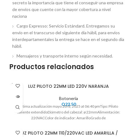
secreto la importancia que tiene el conseguir una empresa
de envíos que cuente con la mayor cobertura a nivel
naciona
Cargo Expresso: Servicio Estándard. Entregamos su
envio en el transcurso del siguiente dia hábil, para envios
interdepartamentales la entrega se hace en el segundo dia
hábil.
Mensajeros y transporte interno según necesidad.
Productos relacionados
VENDI
LUZ PILOTO 22MM LED 220V NARANJA
DO
Botonería
Q
22.50
Ultima actualización mayo 23rd, 2025 at 06:40 pmTipo: Piloto
saliente extendidoDiámetro del cabezal: ø 22mmAlimentación:
220VACColor de indicador: AmarilloGrado de
LUZ PILOTO 22MM 110/220VAC LED AMARILLA /