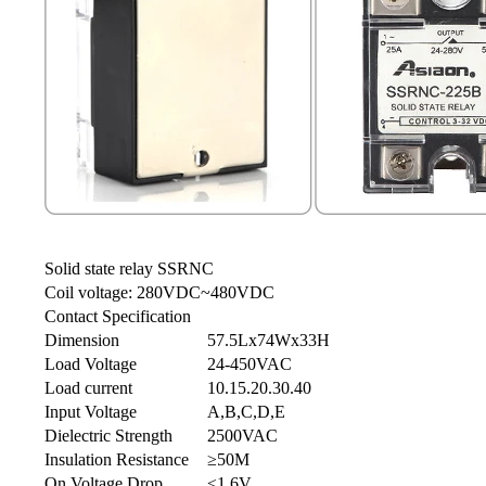
Solid state relay SSRNC
Coil voltage: 280VDC~480VDC
Contact Specification
Dimension
57.5Lx74Wx33H
Load Voltage
24-450VAC
Load current
10.15.20.30.40
Input Voltage
A,B,C,D,E
Dielectric Strength
2500VAC
Insulation Resistance
≥50M
On Voltage Drop
≤1.6V