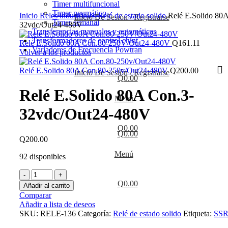
Timer multifuncional
Haga Click para agrandar
Timer neumático
Inicio
Reles industriales
Relé de estado solido
Relé E.Solido 80
Inicio De Sesión / Registrarse
Timer semanal
32vdc/Out24-480V
Transferencias manuales y automáticas
Transformadores de control chint
Relé E.Solido 60A Con.80-250V/Out24-480V
Q
161.11
Variadores de Frecuencia Powtran
Volver a los productos
Relé E.Solido 80A Con.80-250v/Out24-480V
Q
200.00
Inicio De Sesión / Registrarse
Q
0.00
Relé E.Solido 80A Con.3-
Menú
32vdc/Out24-480V
Q
0.00
Q
0.00
Q
200.00
Menú
92 disponibles
Relé
E.Solido
Q
0.00
Añadir al carrito
80A
Comparar
Con.3-
Añadir a lista de deseos
32vdc/Out24-
SKU:
RELE-136
Categoría:
Relé de estado solido
Etiqueta:
SSR
480V