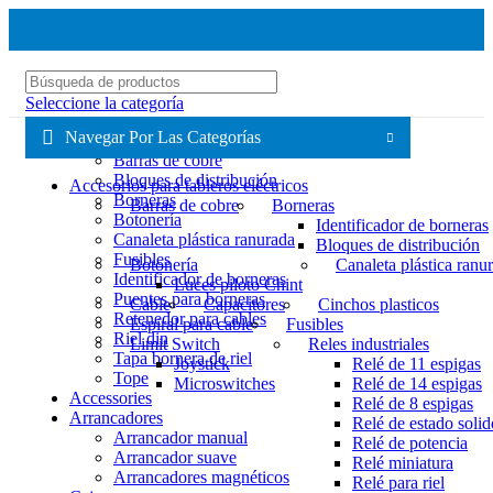
Seleccione la categoría
Navegar Por Las Categorías
Accesorios para tableros eléctricos
Barras de cobre
Bloques de distribución
Accesorios para tableros eléctricos
Borneras
Barras de cobre
Borneras
Botonería
Identificador de borneras
Canaleta plástica ranurada
Bloques de distribución
Fusibles
Botonería
Canaleta plástica ranu
Identificador de borneras
Luces piloto Chint
Puentes para borneras
Cable
Capacitores
Cinchos plasticos
Retenedor para cables
Espiral para cable
Fusibles
Riel din
Limit Switch
Reles industriales
Tapa bornera de riel
Joystick
Relé de 11 espigas
Tope
Microswitches
Relé de 14 espigas
Accessories
Relé de 8 espigas
Arrancadores
Relé de estado solid
Arrancador manual
Relé de potencia
Arrancador suave
Relé miniatura
Arrancadores magnéticos
Relé para riel