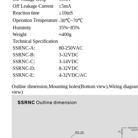
Off Leakage Current
≤5mA
Reaction time
≤10mS
Operation Temperature
-30℃~70℃
Huminity
35%~85%
Weight
≈400g
Technical Specification
SSRNC-A:
80-250VAC
SSRNC-B:
3-32VDC
SSRNC-C:
3-14VDC
SSRNC-D:
8-32VDC
SSRNC-E:
4-32VDC/AC
Outline dimension,Mounting holes(Bottom view),Wiring diagra
view)