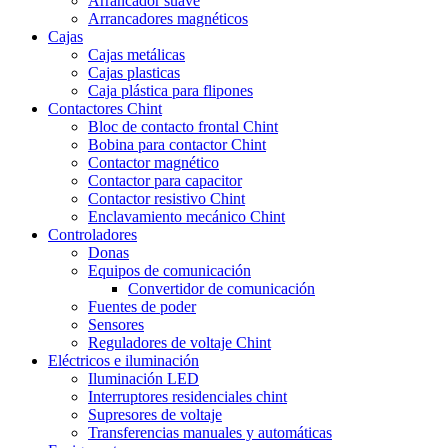
Arrancador suave
Arrancadores magnéticos
Cajas
Cajas metálicas
Cajas plasticas
Caja plástica para flipones
Contactores Chint
Bloc de contacto frontal Chint
Bobina para contactor Chint
Contactor magnético
Contactor para capacitor
Contactor resistivo Chint
Enclavamiento mecánico Chint
Controladores
Donas
Equipos de comunicación
Convertidor de comunicación
Fuentes de poder
Sensores
Reguladores de voltaje Chint
Eléctricos e iluminación
Iluminación LED
Interruptores residenciales chint
Supresores de voltaje
Transferencias manuales y automáticas