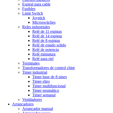
Espiral para cable
Fusibles
Limit Switch
Joystick
Microswitches
Reles industriales
Relé de 11 espigas
Relé de 14 espigas
Relé de 8 espigas
Relé de estado solido
Relé de potencia
Relé miniatura
Relé para riel
Terminales
Transformadores de control chint
Timer industrial
Timer base de 8 pines
Timer eliro
Timer multifuncional
Timer neumático
Timer semanal
Ventiladores
Arrancadores
Arrancador manual