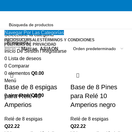
Navegar Por Las Categorías
Seleccione la categoría
INICIO
SUCURSALES
TÉRMINOS Y CONDICIONES
Búsqueda
POLÍTICAS DE PRIVACIDAD
Inicio
Marcas
ASIAON
Inicio De Sesión / Registrarse
0
Lista de deseos
0
Comparar
0
elementos
Q
0.00
Menú
Base de 8 espigas
Base de 8 Pines
para Relé 40
para Relé 10
0
elementos
Q
0.00
Amperios
Amperios negro
Relé de 8 espigas
Relé de 8 espigas
Q
22.22
Q
22.22