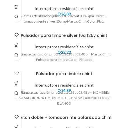
Interruptores residenciales chint
Q
26.89
Ultima actualización julio 21st, 2026 at 03:48 pm Switch +
tomacorriente silver 15amp Marca: Chint Color: Plata
Pulsador para timbre silver 16a 125v chint
Interruptores residenciales chint
Q
22.22
Ultima actualización julio 21st, 2026 at 03:48 pm Marca: Chint
Pulsador para timbre Color : Plateado
Pulsador para timbre chint
Interruptores residenciales chint
Q
14.89
Ultima actualización julio 21st, 2026 at 03:48 pm NOMBRE:
PULSADOR PARA TIMBRE MODELO: NEW3-A30230 COLOR:
BLANCO
Switch doble + tomacorrinte polarizado chint