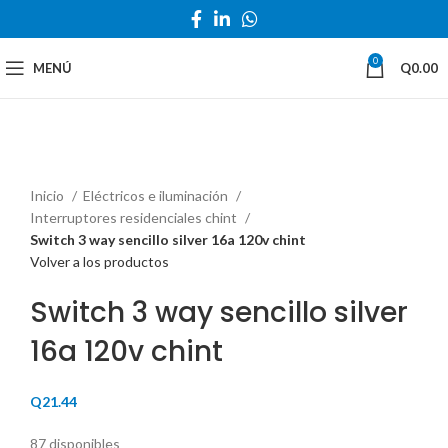
0
MENÚ
Q
0.00
Haga Click para agrandar
Inicio
Eléctricos e iluminación
Interruptores residenciales chint
Switch 3 way sencillo silver 16a 120v chint
Volver a los productos
Switch 3 way sencillo silver
16a 120v chint
Q
21.44
87 disponibles