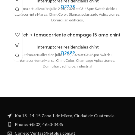
Interruptores residenciales chint
Q
27.78
Ultima actualización julio 21st, 2026 at 03:48 pm Switch doble +
tomacorrinte Marca: Chint Color: Blanco, polarizado Aplicaciones:
Domiciliar, edificios,
Switch + tomacorriente champage 15 amp chint
Interruptores residenciales chint
Q
26.89
Ultima actualización julio 21st, 2026 at 03:48 pm Switch +
tomacorriente Marca: Chint Color: Champage Aplicaciones:
Domiciliar , edificios, industrial
Km 18 , 14-15 Zona 1 de Mixco, Ciudad de Guatemala
Phone: +(502) 4653-3435
Correo: Ventas@ketplus.com.gt