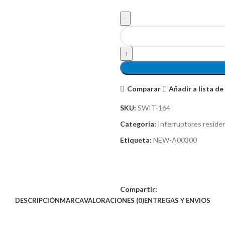
Comparar
Añadir a lista d
SKU:
SWIT-164
Categoría:
Interruptores residen
Etiqueta:
NEW-A00300
Compartir:
DESCRIPCIÓN
MARCA
VALORACIONES (0)
ENTREGAS Y ENVIOS