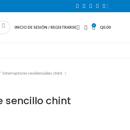
0
INICIO DE SESIÓN / REGISTRARSE
Q
0.00
Interruptores residenciales chint
 sencillo chint