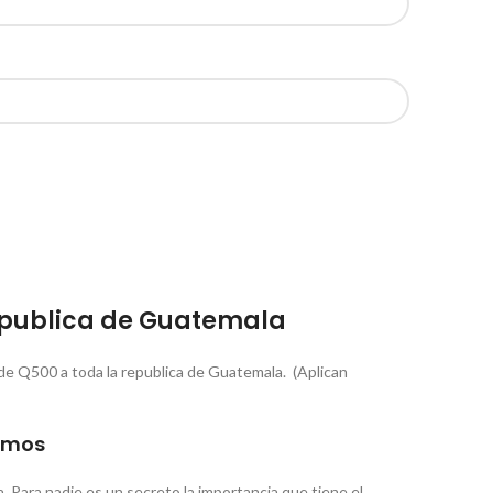
republica de Guatemala
de Q500 a toda la republica de Guatemala. (Aplican
zamos
 Para nadie es un secreto la importancia que tiene el