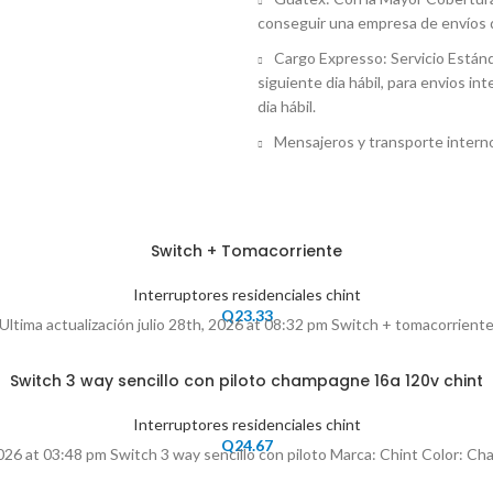
conseguir una empresa de envíos q
Cargo Expresso: Servicio Estánd
siguiente dia hábil, para envios i
dia hábil.
Mensajeros y transporte intern
Switch + Tomacorriente
Interruptores residenciales chint
Q
23.33
Ultima actualización julio 28th, 2026 at 08:32 pm Switch + tomacorrient
Switch 3 way sencillo con piloto champagne 16a 120v chint
Interruptores residenciales chint
Q
24.67
 2026 at 03:48 pm Switch 3 way sencillo con piloto Marca: Chint Color: Ch