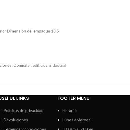
erior Dimensión del empaque 13.5
nes: Domiciliar, edificios, industrial
USEFUL LINKS
FOOTER MENU
Politicas de privacidad
Horario:
Devoluciones
Lunes a viernes:
Terminos y condiciones
8:00am a 5:00pm