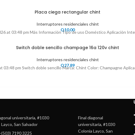
Placa ciega rectangular chint
Interruptores residenciales chint
Q
10.00
, 2026 at 03:48 pm Más Información Tipo de uso Doméstico Aplicación Int
Switch doble sencillo champage 16a 120v chint
Interruptores residenciales chint
Q
27.89
 at 03:48 pm Switch doble sencillo Marca: Chint Color: Champagne Aplicacio
iagonal universitaria, #1030
Final diagonal
 Layco, San Salvador
universitaria, #1030
Colonia Layco, San
 +(503) 7190 3225