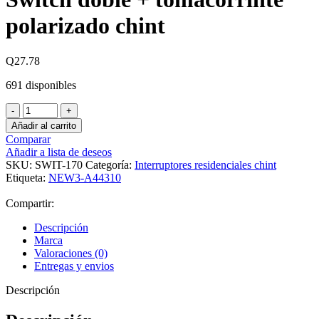
polarizado chint
Q
27.78
691 disponibles
Switch
doble
Añadir al carrito
+
Comparar
tomacorrinte
Añadir a lista de deseos
polarizado
SKU:
SWIT-170
Categoría:
Interruptores residenciales chint
chint
Etiqueta:
NEW3-A44310
cantidad
Compartir:
Descripción
Marca
Valoraciones (0)
Entregas y envios
Descripción