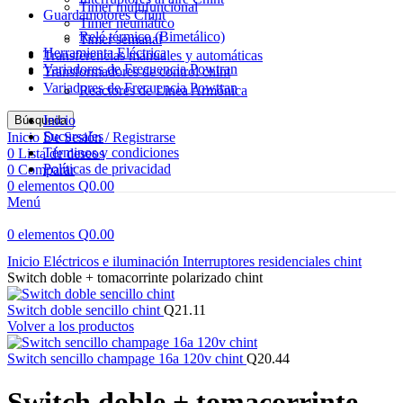
Timer multifuncional
Guardamotores Chint
Timer neumático
Relé térmico (Bimetálico)
Timer semanal
Herramienta Eléctrica
Transferencias manuales y automáticas
Variadores de Frecuencia Powtran
Transformadores de control chint
Variadores de Frecuencia Powtran
Reactores de Linea Armónica
Inicio
Búsqueda
Sucursales
Inicio De Sesión / Registrarse
Términos y condiciones
0
Lista de deseos
Políticas de privacidad
0
Comparar
0
elementos
Q
0.00
Menú
0
elementos
Q
0.00
Haga Click para agrandar
Inicio
Eléctricos e iluminación
Interruptores residenciales chint
Switch doble + tomacorrinte polarizado chint
Switch doble sencillo chint
Q
21.11
Volver a los productos
Switch sencillo champage 16a 120v chint
Q
20.44
Switch doble + tomacorrinte