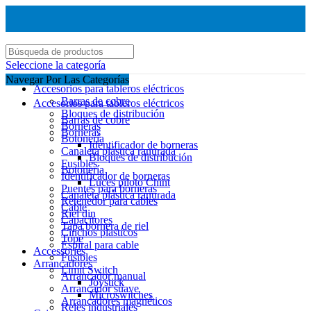
Seleccione la categoría
Navegar Por Las Categorías
Accesorios para tableros eléctricos
Barras de cobre
Accesorios para tableros eléctricos
Bloques de distribución
Barras de cobre
Borneras
Borneras
Botonería
Identificador de borneras
Canaleta plástica ranurada
Bloques de distribución
Fusibles
Botonería
Identificador de borneras
Luces piloto Chint
Puentes para borneras
Canaleta plástica ranurada
Retenedor para cables
Cable
Riel din
Capacitores
Tapa bornera de riel
Cinchos plasticos
Tope
Espiral para cable
Accessories
Fusibles
Arrancadores
Limit Switch
Arrancador manual
Joystick
Arrancador suave
Microswitches
Arrancadores magnéticos
Reles industriales