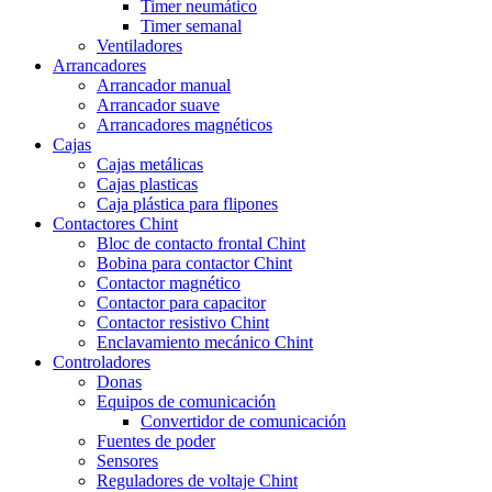
Timer neumático
Timer semanal
Ventiladores
Arrancadores
Arrancador manual
Arrancador suave
Arrancadores magnéticos
Cajas
Cajas metálicas
Cajas plasticas
Caja plástica para flipones
Contactores Chint
Bloc de contacto frontal Chint
Bobina para contactor Chint
Contactor magnético
Contactor para capacitor
Contactor resistivo Chint
Enclavamiento mecánico Chint
Controladores
Donas
Equipos de comunicación
Convertidor de comunicación
Fuentes de poder
Sensores
Reguladores de voltaje Chint