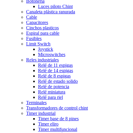
Botonería
Luces piloto Chint
Canaleta plástica ranurada
Cable
Capacitores
Cinchos plasticos
Espiral para cable
Fusibles
Limit Switch
Joystick
Microswitches
Reles industriales
Relé de 11 espigas
Relé de 14 espigas
Relé de 8 espigas
Relé de estado solido
Relé de potencia
Relé miniatura
Relé para riel
Terminales
Transformadores de control chint
Timer industrial
Timer base de 8 pines
Timer eliro
Timer multifuncional