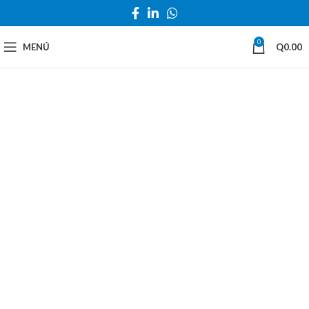
0
MENÚ
Q
0.00