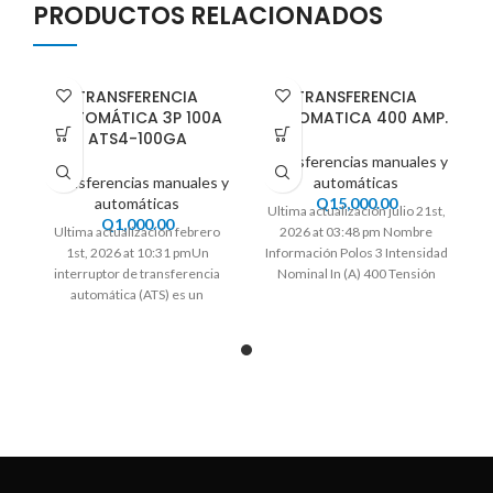
PRODUCTOS RELACIONADOS
TRANSFERENCIA
TRANSFERENCIA
AUTOMÁTICA 3P 100A
AUTOMATICA 400 AMP.
ATS4-100GA
Transferencias manuales y
Transferencias manuales y
automáticas
automáticas
Q
15,000.00
Ultima actualización julio 21st,
Q
1,000.00
Ultima actualización febrero
2026 at 03:48 pm Nombre
1st, 2026 at 10:31 pmUn
Información Polos 3 Intensidad
interruptor de transferencia
Nominal In (A) 400 Tensión
automática (ATS) es un
nominal (V)
dispositivo que transfiere
automáticamente una