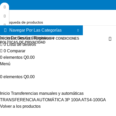
Navegar Por Las Categorías
Seleccione la categoría
Inicio De Sesión / Registrarse
INICIO
SUCURSALES
TÉRMINOS Y CONDICIONES
POLÍTICAS DE PRIVACIDAD
0
Lista de deseos
0
Comparar
0
elementos
Q
0.00
Menú
Haga Click para agrandar
0
elementos
Q
0.00
Inicio
Transferencias manuales y automáticas
TRANSFERENCIA AUTOMÁTICA 3P 100A ATS4-100GA
Volver a los productos