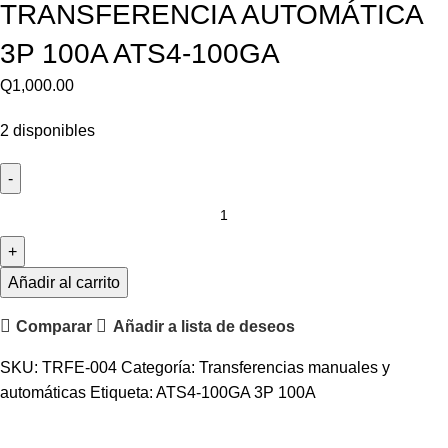
TRANSFERENCIA AUTOMÁTICA
3P 100A ATS4-100GA
Q
1,000.00
2 disponibles
TRANSFERENCIA
AUTOMÁTICA
3P
100A
Añadir al carrito
ATS4-
Comparar
Añadir a lista de deseos
100GA
cantidad
SKU:
TRFE-004
Categoría:
Transferencias manuales y
automáticas
Etiqueta:
ATS4-100GA 3P 100A