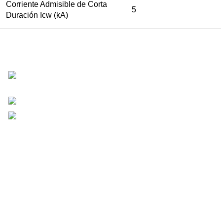
Corriente Admisible de Corta
5
Duración Icw (kA)
Km 18 , 14-15 Zona 1 de Mixco, Ciudad de
Guatemala
Phone: +(502) 4653-3435
Correo: Ventas@ketplus.com.gt
Final diagonal universitaria, #1030 Colonia Layco, San Salvador
Tel: +(503) 7190 3225
PBX: +(503) 2535-0100