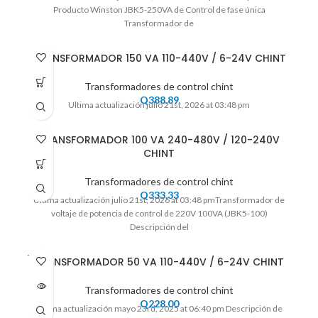
Producto Winston JBK5-250VA de Control de fase única
Transformador de
TRANSFORMADOR 150 VA 110-440V / 6-24V CHINT
Transformadores de control chint
Q
388.89
Ultima actualización julio 21st, 2026 at 03:48 pm
TRANSFORMADOR 100 VA 240-480V / 120-240V
CHINT
Transformadores de control chint
Q
333.33
Ultima actualización julio 21st, 2026 at 03:48 pmTransformador de
voltaje de potencia de control de 220V 100VA (JBK5-100)
Descripción del
VENDI
TRANSFORMADOR 50 VA 110-440V / 6-24V CHINT
DO
Transformadores de control chint
Q
228.00
Ultima actualización mayo 23rd, 2025 at 06:40 pm Descripción de