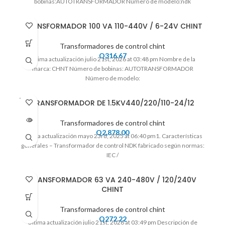
bobinas:AUTOTRANSFORMADOR Número de modelo:ndk
TRANSFORMADOR 100 VA 110-440V / 6-24V CHINT
Transformadores de control chint
Q
316.67
Ultima actualización julio 21st, 2026 at 03:48 pm Nombre de la
marca: CHNT Número de bobinas: AUTOTRANSFORMADOR
Número de modelo:
VENDI
TRANSFORMADOR DE 1.5KV440/220/110-24/12
DO
Transformadores de control chint
Q
2,878.00
Ultima actualización mayo 23rd, 2025 at 06:40 pm1. Características
generales – Transformador de control NDK fabricado según normas:
IEC /
TRANSFORMADOR 63 VA 240-480V / 120/240V
CHINT
Transformadores de control chint
Q
272.22
Ultima actualización julio 21st, 2026 at 03:49 pm Descripción de