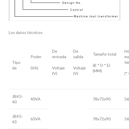
Los datos técnicos
De
De
Hö
Tamaño total
Poder
entrada
salida
m
ta
Tipo
(B * D * E)
de
(VA)
Voltaje
Voltaje
(MM)
(V)
(V)
(*
JBK5-
40VA
78x72x90
56
40
JBK5-
63VA
78x72x90
56
63