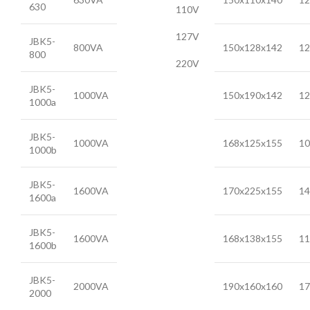
630
110V
127V
JBK5-
800VA
150x128x142
12
800
220V
JBK5-
1000VA
150x190x142
12
1000a
JBK5-
1000VA
168x125x155
10
1000b
JBK5-
1600VA
170x225x155
14
1600a
JBK5-
1600VA
168x138x155
11
1600b
JBK5-
2000VA
190x160x160
17
2000