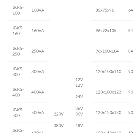
JBK5-
100VA
85x75x96
64
100
JBK5-
160VA
96x92x105
84
160
JBK5-
250VA
96x100x104
84
250
JBK5-
300VA
120x100x110
90
300
12V
12V
JBK5-
400VA
120x100x122
90
400
24V
36V
JBK5-
500VA
120x120x130
90
220V
36V
500
380V
48V
JBK5-
630VA
150x110x140
12