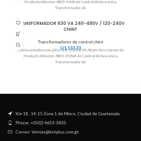
Producto Winston JBK5-50VA de Control de fase única
Transformador de
TRANSFORMADOR 630 VA 240-480V / 120-240V
CHINT
Transformadores de control chint
Q
1,133.33
Ultima actualización julio 21st, 2026 at 03:48 pm Descripción de
Producto Winston JBK5-250VA de Control de fase única
Transformador de
Km 18 , 14-15 Zona 1 de Mixco, Ciudad de Guatemala
Phone: +(502) 4653-3435
Correo: Ventas@ketplus.com.gt