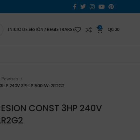
0
INICIO DE SESIÓN / REGISTRARSE
Q
0.00
a Powtran
3HP 240V 3PH PI500-W-2R2G2
RESION CONST 3HP 240V
2R2G2