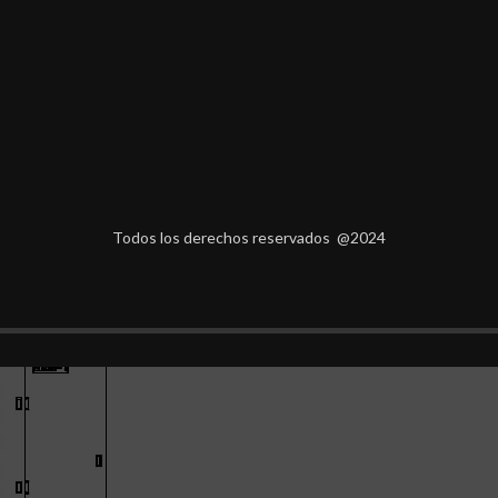
dor de frecuencia de corriente alterna, convertidor de velocidad variable
onfusiones sobre la diferencia entre variador de velocidad y variador d
cional (“VFD” del inglés “Variable Frequency Drive”), y lo traducimos lit
nte en nuestro país son convertidor de frecuencia y variador de frecuenc
Todos los derechos reservados @2024