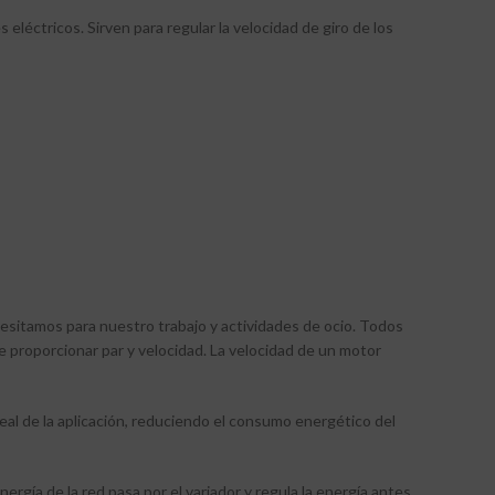
léctricos. Sirven para regular la velocidad de giro de los
sitamos para nuestro trabajo y actividades de ocio. Todos
e proporcionar par y velocidad. La velocidad de un motor
real de la aplicación, reduciendo el consumo energético del
ergía de la red pasa por el variador y regula la energía antes