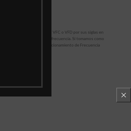
, variador de velocidad, VSD, VFC o VFD por sus siglas en
e frecuencia o convertidor de frecuencia. Si tomamos como
eralmente, nos conduciría a “Accionamiento de Frecuencia
ia.