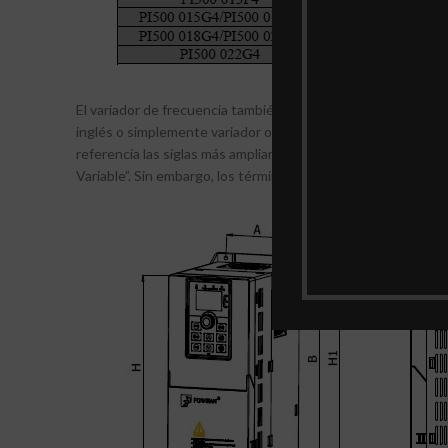
El variador de frecuencia también es conocido como converti
inglés o simplemente variador o convertidor. A menudo hay c
referencia las siglas más ampliamente usadas a nivel interna
Variable”. Sin embargo, los términos más utilizados actualme