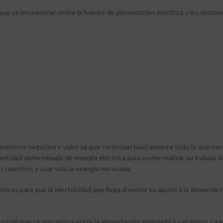
e se encuentran entre la fuente de alimentación eléctrica y los motores e
uestros negocios y vidas ya que controlan básicamente todo lo que nece
ntidad determinada de energía eléctrica para poder realizar su trabajo d
 cuestión, y usar solo la energía necesaria.
tricos para que la electricidad que llega al motor se ajuste a la demanda 
strial que se encuentra entre la alimentación energética y el motor. La en