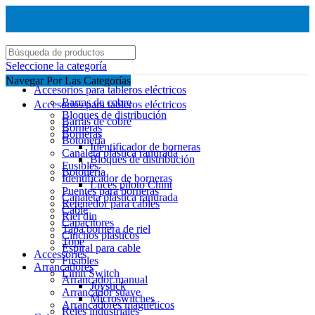
Seleccione la categoría
Navegar Por Las Categorías
Accesorios para tableros eléctricos
Barras de cobre
Accesorios para tableros eléctricos
Bloques de distribución
Barras de cobre
Borneras
Borneras
Botonería
Identificador de borneras
Canaleta plástica ranurada
Bloques de distribución
Fusibles
Botonería
Identificador de borneras
Luces piloto Chint
Puentes para borneras
Canaleta plástica ranurada
Retenedor para cables
Cable
Riel din
Capacitores
Tapa bornera de riel
Cinchos plasticos
Tope
Espiral para cable
Accessories
Fusibles
Arrancadores
Limit Switch
Arrancador manual
Joystick
Arrancador suave
Microswitches
Arrancadores magnéticos
Reles industriales