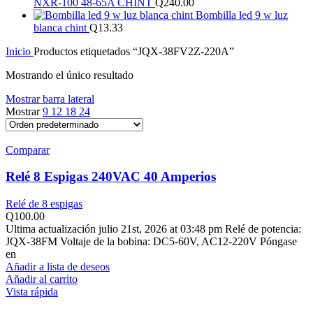
NXR-100 48-65A CHINT
Q
240.00
Bombilla led 9 w luz
blanca chint
Q
13.33
Inicio
Productos etiquetados “JQX-38FV2Z-220A”
Mostrando el único resultado
Mostrar barra lateral
Mostrar
9
12
18
24
Comparar
Relé 8 Espigas 240VAC 40 Amperios
Relé de 8 espigas
Q
100.00
Ultima actualización julio 21st, 2026 at 03:48 pm Relé de potencia:
JQX-38FM Voltaje de la bobina: DC5-60V, AC12-220V Póngase
en
Añadir a lista de deseos
Añadir al carrito
Vista rápida