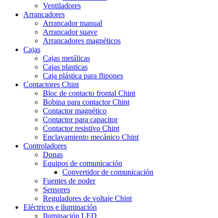
Ventiladores
Arrancadores
Arrancador manual
Arrancador suave
Arrancadores magnéticos
Cajas
Cajas metálicas
Cajas plasticas
Caja plástica para flipones
Contactores Chint
Bloc de contacto frontal Chint
Bobina para contactor Chint
Contactor magnético
Contactor para capacitor
Contactor resistivo Chint
Enclavamiento mecánico Chint
Controladores
Donas
Equipos de comunicación
Convertidor de comunicación
Fuentes de poder
Sensores
Reguladores de voltaje Chint
Eléctricos e iluminación
Iluminación LED