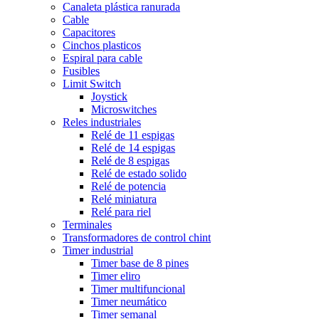
Canaleta plástica ranurada
Cable
Capacitores
Cinchos plasticos
Espiral para cable
Fusibles
Limit Switch
Joystick
Microswitches
Reles industriales
Relé de 11 espigas
Relé de 14 espigas
Relé de 8 espigas
Relé de estado solido
Relé de potencia
Relé miniatura
Relé para riel
Terminales
Transformadores de control chint
Timer industrial
Timer base de 8 pines
Timer eliro
Timer multifuncional
Timer neumático
Timer semanal