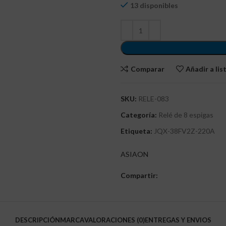
13 disponibles
Comparar
Añadir a li
SKU:
RELE-083
Categoría:
Relé de 8 espigas
Etiqueta:
JQX-38FV2Z-220A
ASIAON
Compartir:
DESCRIPCIÓN
MARCA
VALORACIONES (0)
ENTREGAS Y ENVIOS