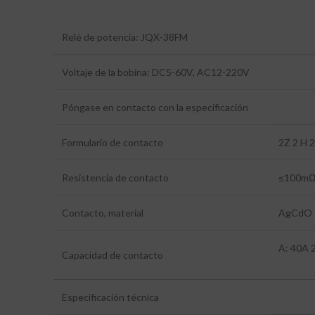
Relé de potencia: JQX-38FM
Voltaje de la bobina: DC5-60V, AC12-220V
Póngase en contacto con la especificación
Formulario de contacto
2Z 2 H 
Resistencia de contacto
≤100mΩ
Contacto, material
AgCdO
A: 40A
Capacidad de contacto
Especificación técnica