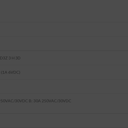
2D3Z 3 H 3D
 (1A 6VDC)
 250VAC/30VDC B: 30A 250VAC/30VDC