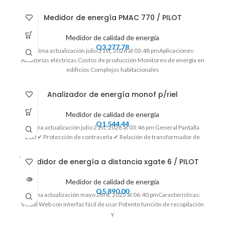
Medidor de energía PMAC 770 / PILOT
Medidor de calidad de energía
Q
3,277.78
Ultima actualización julio 21st, 2026 at 03:48 pmAplicaciones:
Auditorías eléctricas Costos de producción Monitoreo de energía en
edificios Complejos habitacionales
Analizador de energía monof p/riel
Medidor de calidad de energía
Q
1,544.44
Ultima actualización julio 21st, 2026 at 03:46 pm General Pantalla
LCD ✔ Protección de contraseña ✔ Relación de transformador de
VENDI
Medidor de energía a distancia xgate 6 / PILOT
DO
Medidor de calidad de energía
Q
5,890.00
Ultima actualización mayo 23rd, 2025 at 06:40 pmCaracterísticas:
Visual Web con interfaz fácil de usar Potente función de recopilación
y