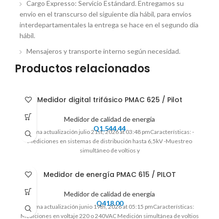
Cargo Expresso: Servicio Estándard. Entregamos su
envio en el transcurso del siguiente dia hábil, para envios
interdepartamentales la entrega se hace en el segundo dia
hábil.
Mensajeros y transporte interno según necesidad.
Productos relacionados
Medidor digital trifásico PMAC 625 / Pilot
Medidor de calidad de energía
Q
1,544.44
Ultima actualización julio 21st, 2026 at 03:48 pmCaracterísticas: -
Mediciones en sistemas de distribución hasta 6,5kV -Muestreo
simultáneo de voltios y
Medidor de energía PMAC 615 / PILOT
Medidor de calidad de energía
Q
418.00
Ultima actualización junio 19th, 2026 at 05:15 pmCaracterísticas:
Mediciones en voltaje 220 o 240VAC Medición simultánea de voltios