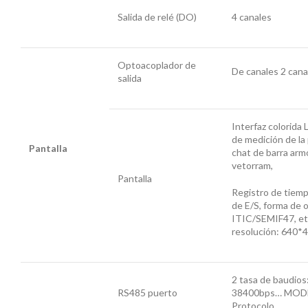
Salida de relé (DO)
4 canales
Optoacoplador de
De canales 2 cana
salida
Interfaz colorida 
de medición de la 
Pantalla
chat de barra arm
vetorram,
Pantalla
Registro de tiem
de E/S, forma de 
ITIC/SEMIF47, et
resolución: 640*
2 tasa de baudios
RS485 puerto
38400bps… MO
Protocolo