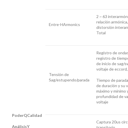
2 ~ 63 interarmón
relación armónica,
Entre-HArmonics
distorsión intera
Total
Registro de ondas
registro de tiemp
de inicio de sag/s
voltaje de eccord,
Tensión de
Sag/estupendo/parada
Tiempo de parada
de duración y su v
máximo y mínimo 
profundidad de va
voltaje
Poder
Q
Calidad
Captura 20us círc
Análisis
Y
transitorio,