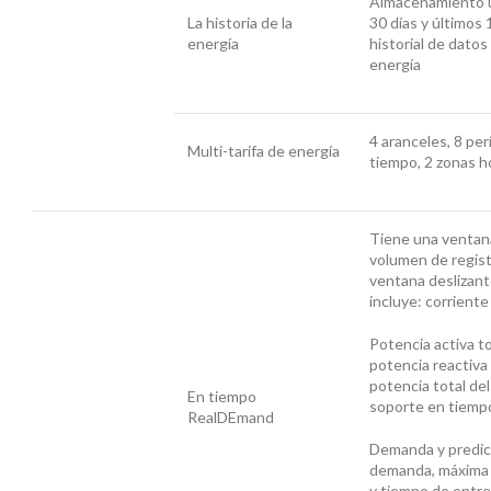
Almacenamiento 
La historia de la
30 días y últimos
energía
historial de datos
energía
4 aranceles, 8 pe
Multi-tarifa de energía
tiempo, 2 zonas h
Tiene una ventana
volumen de regis
ventana deslizan
incluye: corriente 
Potencia activa to
potencia reactiva 
potencia total del
En tiempo
soporte en tiempo
RealDEmand
Demanda y predic
demanda, máxima
y tiempo de entre