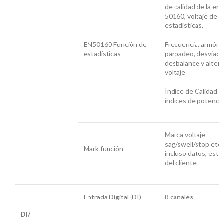
de calidad de la e
50160, voltaje de 
estadísticas,
EN50160 Función de
Frecuencia, armón
estadísticas
parpadeo, desviac
desbalance y alte
voltaje
Índice de Calidad 
índices de potenc
Marca voltaje
sag/swell/stop etc
Mark función
incluso datos, est
del cliente
Entrada Digital (DI)
8 canales
DI/