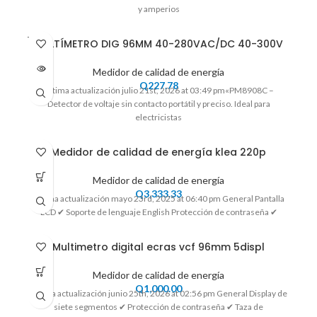
y amperios
VENDI
VOLTÍMETRO DIG 96MM 40-280VAC/DC 40-300V
DO
Medidor de calidad de energía
Q
227.78
Ultima actualización julio 21st, 2026 at 03:49 pm«PM8908C –
Detector de voltaje sin contacto portátil y preciso. Ideal para
electricistas
Medidor de calidad de energía klea 220p
Medidor de calidad de energía
Q
3,333.33
Ultima actualización mayo 23rd, 2025 at 06:40 pm General Pantalla
LCD ✔ Soporte de lenguaje English Protección de contraseña ✔
Multimetro digital ecras vcf 96mm 5displ
Medidor de calidad de energía
Q
1,000.00
Ultima actualización junio 25th, 2026 at 02:56 pm General Display de
siete segmentos ✔ Protección de contraseña ✔ Taza de