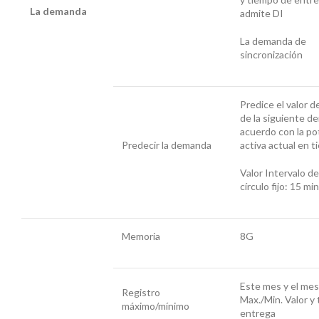
La demanda
admite DI
La demanda de
sincronización
Predice el valor de
de la siguiente 
acuerdo con la po
Predecir la demanda
activa actual en t
Valor Intervalo 
círculo fijo: 15 min
Memoria
8G
Este mes y el me
Registro
Max./Min. Valor y
máximo/mínimo
entrega