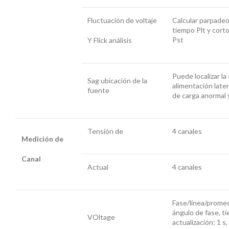
Fluctuación de voltaje
Calcular parpadeo
tiempo Plt y cort
Pst
Y Flick análisis
Puede localizar la
Sag ubicación de la
alimentación later
fuente
de carga anormal y
Tensión de
4 canales
Medición de
Canal
Actual
4 canales
Fase/línea/promed
ángulo de fase, t
VOltage
actualización: 1 s