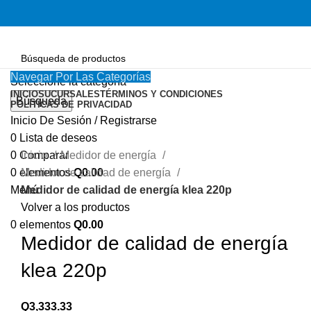
Navegar Por Las Categorías
Seleccione la categoría
INICIO
SUCURSALES
TÉRMINOS Y CONDICIONES
Búsqueda
POLÍTICAS DE PRIVACIDAD
Inicio De Sesión / Registrarse
Haga Click para agrandar
0
Lista de deseos
0
Comparar
Inicio
Medidor de energía
0
elementos
Q
0.00
Medidor de calidad de energía
Menú
Medidor de calidad de energía klea 220p
Volver a los productos
0
elementos
Q
0.00
Medidor de calidad de energía
klea 220p
Q
3,333.33