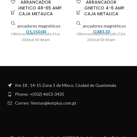
ARRANCADOR
ARRANCADOR
MAGNETICO 48-65 AMP.
MAGNETICO 4-6 AMP.
CAJA METALICA
CAJA METALICA
Arrancadores magnéticos
Arrancadores magnéticos
Q
1,150.00
Q
383.33
Ultima actualización julio 21st,
Ultima actualización julio 21st,
2026 at 03:46 pm
2026 at 03:46 pm
Km 18 , 14-15 Zona 1 de Mixco, Ciudad de Guatemala
Phone: +(502) 4653-3435
Correo: Ventas@ketplus.com.gt