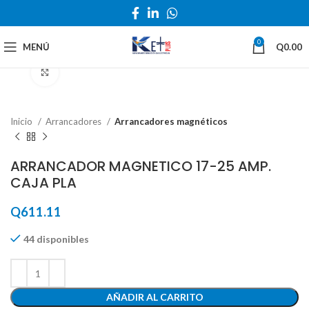
0
MENÚ
Q
0.00
Haga Click para agrandar
Inicio
Arrancadores
Arrancadores magnéticos
ARRANCADOR MAGNETICO 17-25 AMP.
CAJA PLA
Q
611.11
44 disponibles
AÑADIR AL CARRITO