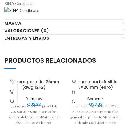
RINA
Certificate
MARCA
VALORACIONES (0)
ENTREGAS Y ENVIOS
PRODUCTOS RELACIONADOS
Bornera para riel 25mm
Bornera portafusible
(awg 12-2)
5×20 mm (euro)
Borneras
Borneras
Q
32.22
Q
33.33
Ultima actualización julio 21st,
Ultima actualización julio 21st,
2026 at 03:46 pm Información
2026 at 03:46 pm Información
general del producto Material de
general del producto Material de
aislamiento PA Clase de
aislamiento PA Material de
inflamabilidad acc.
aislamiento Clase