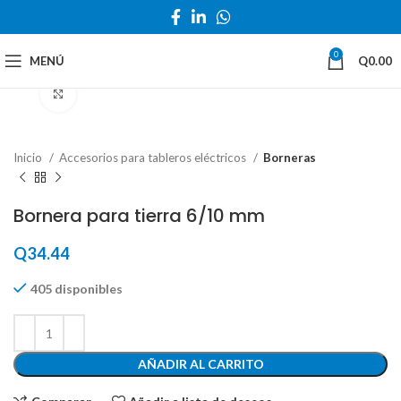
0
MENÚ
Q
0.00
Haga Click para agrandar
Inicio
Accesorios para tableros eléctricos
Borneras
Bornera para tierra 6/10 mm
Q
34.44
405 disponibles
AÑADIR AL CARRITO