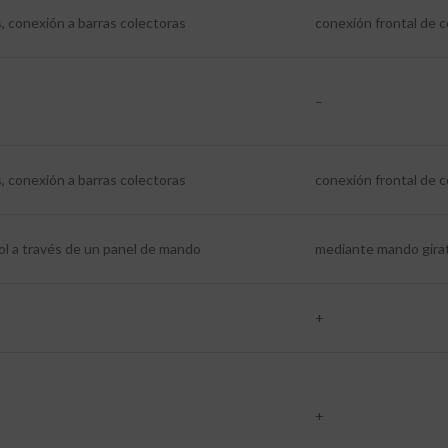
, conexión a barras colectoras
conexión frontal de 
–
, conexión a barras colectoras
conexión frontal de 
ol a través de un panel de mando
mediante mando girat
+
+