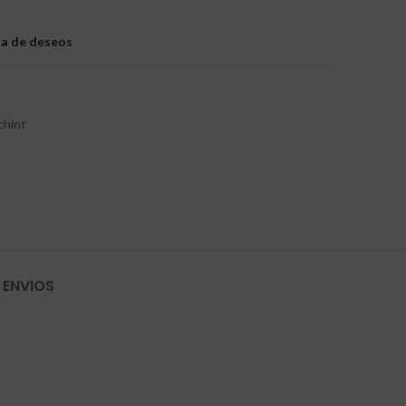
sta de deseos
chint
 ENVIOS