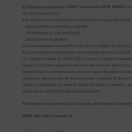
El disyuntor eléctrico CHINT de la serie NM8, NM8S
es u
del circuito eléctrico.
Por diseño, los interruptores automáticos se pueden dividir
– interruptores automáticos de aire;
– disyuntores en caja moldeada;
– disyuntores modulares.
Los interruptores automáticos de aire se utilizan en la indu
A y una corriente nominal de cortocircuito de hasta 135 kA
Hz, voltaje nominal de 690 y 500 V con una corriente nomina
equipos, así como para la protección de motores eléctricos. S
monofásicas. La presencia de un interruptor de alimentació
disyuntor sea operado de forma manual y remota. El disyunto
contacto principal, sistema de extinción de arco, variador, d
fijado en un carril DIN y diseño enchufable.
Principales características técnicas del disyuntor de ai
NM8-400, 630 t
tamaño 3