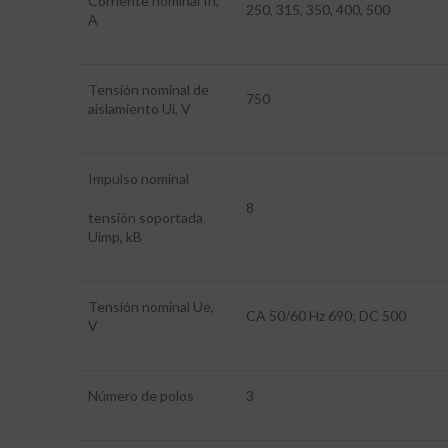
Corriente nominal In,
250, 315, 350, 400, 500
A
Tensión nominal de
750
aislamiento Ui, V
Impulso nominal
8
tensión soportada
Uimp, kB
Tensión nominal Ue,
CA 50/60 Hz 690; DC 500
V
Número de polos
3