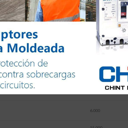
100
+
Todos los derechos reservados @2024
UN
+
6.000
15.000