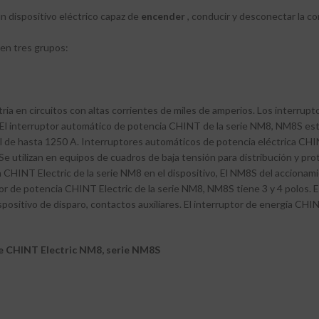
n dispositivo eléctrico capaz de
encender
, conducir y desconectar la co
 en tres grupos:
stria en circuitos con altas corrientes de miles de amperios. Los interrup
. El interruptor automático de potencia CHINT de la serie NM8, NM8S e
l de hasta 1250 A. Interruptores automáticos de potencia eléctrica CHIN
e utilizan en equipos de cuadros de baja tensión para distribución y prot
n CHINT Electric de la serie NM8 en el dispositivo, El NM8S del acciona
r de potencia CHINT Electric de la serie NM8, NM8S tiene 3 y 4 polos. E
ispositivo de disparo, contactos auxiliares. El interruptor de energía CHIN
re CHINT Electric
NM8, serie NM8S