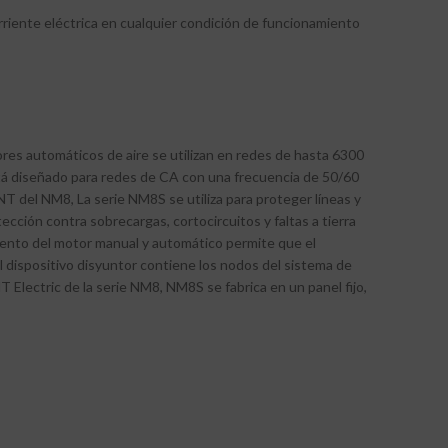
rriente eléctrica en cualquier condición de funcionamiento
tores automáticos de aire se utilizan en redes de hasta 6300
stá diseñado para redes de CA con una frecuencia de 50/60
T del NM8, La serie NM8S se utiliza para proteger líneas y
ección contra sobrecargas, cortocircuitos y faltas a tierra
miento del motor manual y automático permite que el
l dispositivo disyuntor contiene los nodos del sistema de
T Electric de la serie NM8, NM8S se fabrica en un panel fijo,