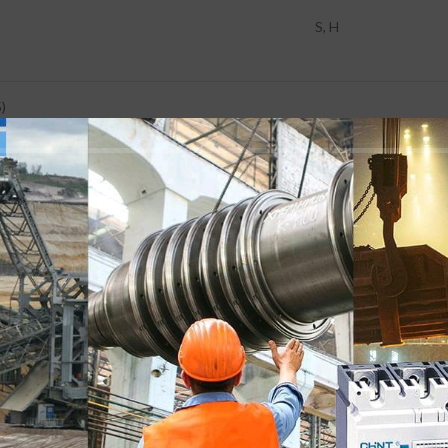
S, H
)
CA 220/230 / 240V (8
CA 380 / 415B (70, 1
CA 440B (50, 85, 125
CA 500B (35, 50, 70)
AC 660 / 690B (10, 20