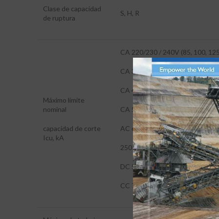
Clase de capacidad
S, H, R
de ruptura
CA 220/230 / 240V (85, 100, 125
CA 380 / 415B (70, 100, 125)
CA 440B (50, 85, 125)
Máximo límite
nominal
CA 500B (35, 50, 70)
capacidad de corte
AC 660 / 690B (10, 20, 35)
Icu, kA
250 V CC (1P) (-, 50, -)
DC 500B (2P) (-, 50, -)
CC 750B (3P) (-, 50, -)