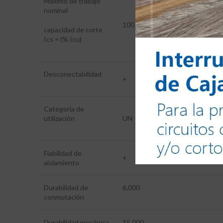
Máximo de trabajo
nominal
100
capacidad de corte
Ics = (% Icu)
Desconectabilidad
+
Categoría de
utilización
UN
Fiabilidad de
+
aislamiento
Durabilidad de
6.000
conmutación
Durabilidad mecánica
15.000