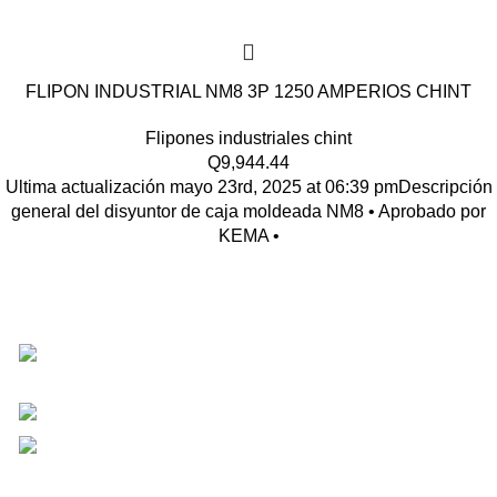
FLIPON INDUSTRIAL NM8 3P 1250 AMPERIOS CHINT
Flipones industriales chint
Q
9,944.44
Ultima actualización mayo 23rd, 2025 at 06:39 pmDescripción
general del disyuntor de caja moldeada NM8 • Aprobado por
KEMA •
Km 18 , 14-15 Zona 1 de Mixco, Ciudad de
Guatemala
Phone: +(502) 4653-3435
Correo: Ventas@ketplus.com.gt