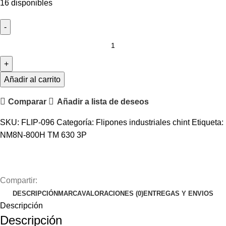
16 disponibles
FLIPON
INDUSTRIAL
NM8
3
Añadir al carrito
X
Comparar
Añadir a lista de deseos
630
AMPERIOS
SKU:
FLIP-096
Categoría:
Flipones industriales chint
Etiqueta:
CHINT
NM8N-800H TM 630 3P
cantidad
Compartir:
DESCRIPCIÓN
MARCA
VALORACIONES (0)
ENTREGAS Y ENVIOS
Descripción
Descripción