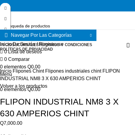
Navegar Por Las Categorías
Seleccione la categoría
Inicio De Sesión / Registrarse
INICIO
SUCURSALES
TÉRMINOS Y CONDICIONES
POLÍTICAS DE PRIVACIDAD
0
Lista de deseos
0
Comparar
Haga Click para agrandar
0
elementos
Q
0.00
Inicio
Flipones Chint
Flipones industriales chint
FLIPON
Menú
INDUSTRIAL NM8 3 X 630 AMPERIOS CHINT
Volver a los productos
0
elementos
Q
0.00
FLIPON INDUSTRIAL NM8 3 X
630 AMPERIOS CHINT
Q
7,000.00