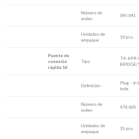
Número de
095 041
orden
Unidades de
10 pcs.
empaque
Puente de
TK-KPR-
conexión
Tipo
BRIDGE/
rápida 16
Plug – in 
Definición
hole
Número de
476 605
orden
Unidades de
25 pcs.
empaque