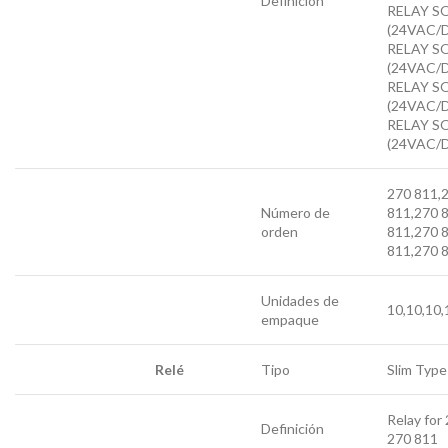
Definición
RELAY S
(24VAC/D
RELAY S
(24VAC/D
RELAY S
(24VAC/D
RELAY S
(24VAC/
270 811,
Número de
811,270 
orden
811,270 
811,270 
Unidades de
10,10,10,
empaque
Relé
Tipo
Slim Typ
Relay for
Definición
270 811