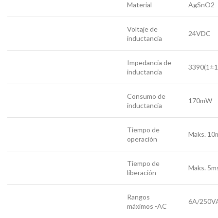
Material
AgSnO2
Voltaje de
24VDC
inductancia
Impedancia de
3390(1±
inductancia
Consumo de
170mW
inductancia
Tiempo de
Maks. 10
operación
Tiempo de
Maks. 5m
liberación
Rangos
6A/250V
máximos -AC