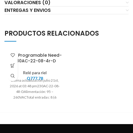
VALORACIONES (0)
ENTREGAS Y ENVIOS
PRODUCTOS RELACIONADOS
Rele Programable Need-
230AC-22-08-4r-D
Relé para riel
Q
777.78
Ultima actualización julio 21st,
2026 at 03:48 pm230AC-22-08-
4R-DAlimentación: 95 –
260VACTotal entradas: 8 (6
digitales + 2 analógicas o
digitales)Entradas