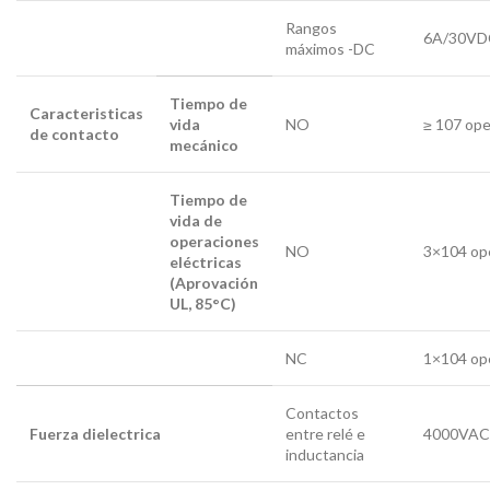
Rangos
6A/30VD
máximos -DC
Tiempo de
Caracteristicas
vida
NO
≥ 107 ope
de contacto
mecánico
Tiempo de
vida de
operaciones
NO
3×104 op
eléctricas
(Aprovación
UL, 85°C)
NC
1×104 op
Contactos
Fuerza dielectrica
entre relé e
4000VAC 
inductancia