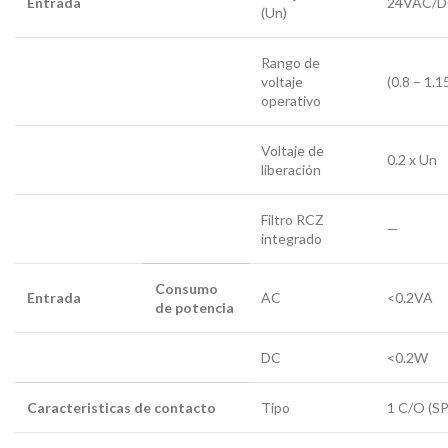
Entrada
24VAC/
(Un)
Rango de
voltaje
(0.8 – 1.1
operativo
Voltaje de
0.2 x Un
liberación
Filtro RCZ
—
integrado
Consumo
Entrada
AC
<0.2VA
de potencia
DC
<0.2W
Caracteristicas de contacto
Tipo
1 C/O (S