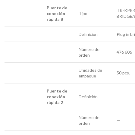
Puente de
TK-KPR-
conexión
Tipo
BRIDGE/
rápida 8
Definición
Plug in br
Número de
476 606
orden
Unidades de
50 pcs.
empaque
Puente de
conexión
Definición
—
rápida 2
Número de
—
orden