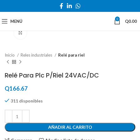
0
MENÚ
Q
0.00
Haga Click para agrandar
Inicio
Reles industriales
Relé para riel
Relé Para Plc P/Riel 24VAC/DC
Q
166.67
311 disponibles
AÑADIR AL CARRITO