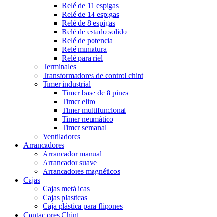
Relé de 11 espigas
Relé de 14 espigas
Relé de 8 espigas
Relé de estado solido
Relé de potencia
Relé miniatura
Relé para riel
Terminales
Transformadores de control chint
Timer industrial
Timer base de 8 pines
Timer eliro
Timer multifuncional
Timer neumático
Timer semanal
Ventiladores
Arrancadores
Arrancador manual
Arrancador suave
Arrancadores magnéticos
Cajas
Cajas metálicas
Cajas plasticas
Caja plástica para flipones
Contactores Chint