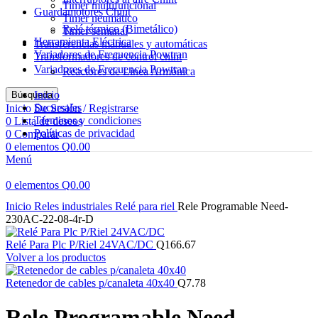
Timer multifuncional
Guardamotores Chint
Timer neumático
Relé térmico (Bimetálico)
Timer semanal
Herramienta Eléctrica
Transferencias manuales y automáticas
Variadores de Frecuencia Powtran
Transformadores de control chint
Variadores de Frecuencia Powtran
Reactores de Linea Armónica
Inicio
Búsqueda
Sucursales
Inicio De Sesión / Registrarse
Términos y condiciones
0
Lista de deseos
Políticas de privacidad
0
Comparar
0
elementos
Q
0.00
Menú
0
elementos
Q
0.00
Haga Click para agrandar
Inicio
Reles industriales
Relé para riel
Rele Programable Need-
230AC-22-08-4r-D
Relé Para Plc P/Riel 24VAC/DC
Q
166.67
Volver a los productos
Retenedor de cables p/canaleta 40x40
Q
7.78
Rele Programable Need-