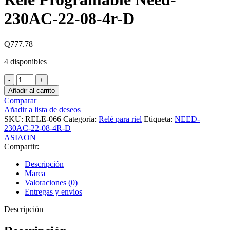
230AC-22-08-4r-D
Q
777.78
4 disponibles
Rele
Programable
Añadir al carrito
Need-
Comparar
230AC-
Añadir a lista de deseos
22-
SKU:
RELE-066
Categoría:
Relé para riel
Etiqueta:
NEED-
08-
230AC-22-08-4R-D
4r-
ASIAON
D
Compartir:
cantidad
Descripción
Marca
Valoraciones (0)
Entregas y envios
Descripción