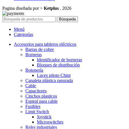
Pagina diseñada por >
Ketplus
. 2026
Búsqueda
Menú
Categorías
Accesorios para tableros eléctricos
Barras de cobre
Borneras
Identificador de borneras
Bloques de distribución
Botonería
Luces piloto Chint
Canaleta plástica ranurada
Cable
Capacitores
Cinchos plasticos
Espiral para cable
Fusibles
Limit Switch
Joystick
Microswitches
Reles industriales