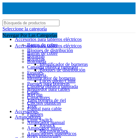
Seleccione la categoría
Navegar Por Las Categorías
Accesorios para tableros eléctricos
Barras de cobre
Accesorios para tableros eléctricos
Bloques de distribución
Barras de cobre
Borneras
Borneras
Botonería
Identificador de borneras
Canaleta plástica ranurada
Bloques de distribución
Fusibles
Botonería
Identificador de borneras
Luces piloto Chint
Puentes para borneras
Canaleta plástica ranurada
Retenedor para cables
Cable
Riel din
Capacitores
Tapa bornera de riel
Cinchos plasticos
Tope
Espiral para cable
Accessories
Fusibles
Arrancadores
Limit Switch
Arrancador manual
Joystick
Arrancador suave
Microswitches
Arrancadores magnéticos
Reles industriales