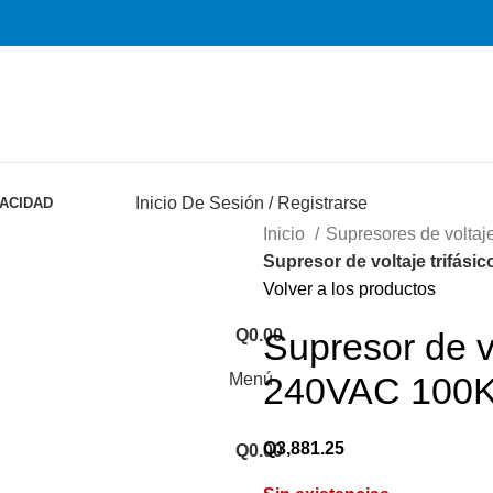
Inicio De Sesión / Registrarse
VACIDAD
Inicio
Supresores de voltaj
Supresor de voltaje trifási
Volver a los productos
Q
0.00
Supresor de vo
Menú
240VAC 100KA
Q
3,881.25
Q
0.00