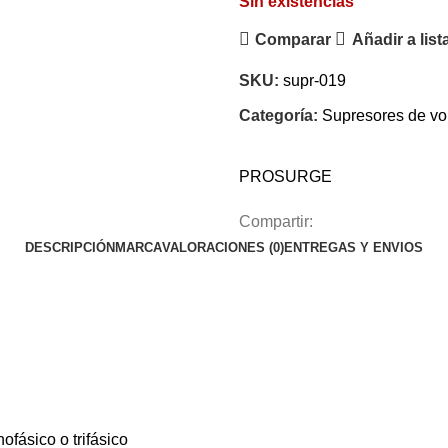
Sin existencias
Comparar
Añadir a lis
SKU:
supr-019
Categoría:
Supresores de vol
PROSURGE
Compartir:
DESCRIPCIÓN
MARCA
VALORACIONES (0)
ENTREGAS Y ENVIOS
ofásico o trifásico