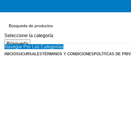
Seleccione la categoría
Búsqueda
Navegar Por Las Categorías
INICIO
SUCURSALES
TÉRMINOS Y CONDICIONES
POLÍTICAS DE PRI
Vendido
Haga Click para agrandar