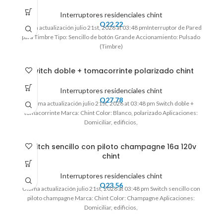
Interruptores residenciales chint
Q
22.22
Ultima actualización julio 21st, 2026 at 03:48 pmInterruptor de Pared
para Timbre Tipo: Sencillo de botón Grande Accionamiento: Pulsado
(Timbre)
Switch doble + tomacorrinte polarizado chint
Interruptores residenciales chint
Q
27.78
Ultima actualización julio 21st, 2026 at 03:48 pm Switch doble +
tomacorrinte Marca: Chint Color: Blanco, polarizado Aplicaciones:
Domiciliar, edificios,
Switch sencillo con piloto champagne 16a 120v
chint
Interruptores residenciales chint
Q
23.56
Ultima actualización julio 21st, 2026 at 03:48 pm Switch sencillo con
piloto champagne Marca: Chint Color: Champagne Aplicaciones:
Domiciliar, edificios,