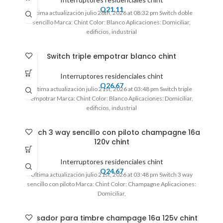
Q
21.11
Ultima actualización julio 28th, 2026 at 08:32 pm Switch doble
sencillo Marca: Chint Color: Blanco Aplicaciones: Domiciliar,
edificios, industrial
Switch triple empotrar blanco chint
Interruptores residenciales chint
Q
26.67
Ultima actualización julio 21st, 2026 at 03:48 pm Switch triple
empotrar Marca: Chint Color: Blanco Aplicaciones: Domiciliar,
edificios, industrial
Switch 3 way sencillo con piloto champagne 16a
120v chint
Interruptores residenciales chint
Q
24.67
Ultima actualización julio 21st, 2026 at 03:48 pm Switch 3 way
sencillo con piloto Marca: Chint Color: Champagne Aplicaciones:
Domiciliar,
Pulsador para timbre champage 16a 125v chint