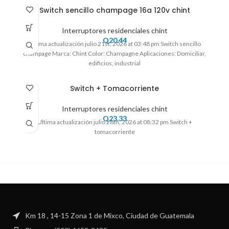
Switch sencillo champage 16a 120v chint
Interruptores residenciales chint
Q
20.44
Ultima actualización julio 21st, 2026 at 03:48 pm Switch sencillo
champage Marca: Chint Color: Champagne Aplicaciones: Domiciliar,
edificios, industrial
Switch + Tomacorriente
Interruptores residenciales chint
Q
23.33
Ultima actualización julio 28th, 2026 at 08:32 pm Switch +
tomacorriente
Km 18 , 14-15 Zona 1 de Mixco, Ciudad de Guatemala