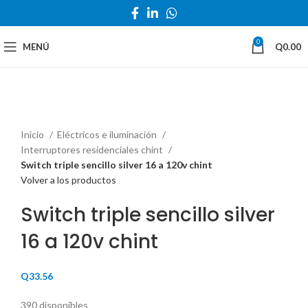
0
MENÚ
Q
0.00
Haga Click para agrandar
Inicio
Eléctricos e iluminación
Interruptores residenciales chint
Switch triple sencillo silver 16 a 120v chint
Volver a los productos
Switch triple sencillo silver
16 a 120v chint
Q
33.56
390 disponibles