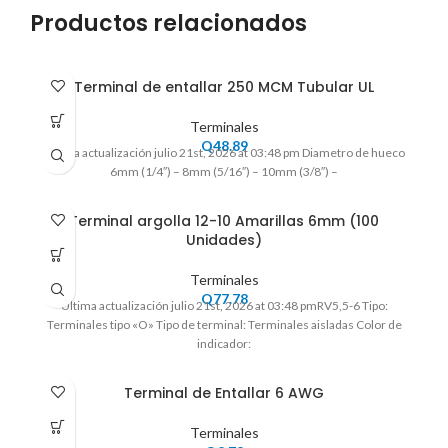
Productos relacionados
Terminal de entallar 250 MCM Tubular UL
Terminales
Q
48.89
Ultima actualización julio 21st, 2026 at 03:48 pm Diametro de hueco
6mm (1/4″) – 8mm (5/16″) – 10mm (3/8″) –
Terminal argolla 12-10 Amarillas 6mm (100
Unidades)
Terminales
Q
77.78
Ultima actualización julio 21st, 2026 at 03:48 pmRV5,5-6 Tipo:
Terminales tipo «O» Tipo de terminal: Terminales aisladas Color de
indicador:
Terminal de Entallar 6 AWG
Terminales