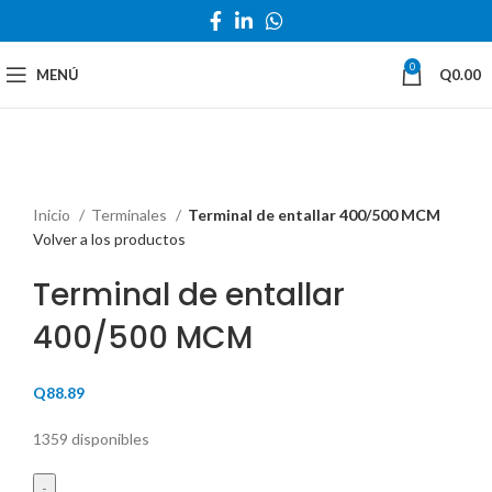
0
MENÚ
Q
0.00
Haga Click para agrandar
Inicio
Terminales
Terminal de entallar 400/500 MCM
Volver a los productos
Terminal de entallar
400/500 MCM
Q
88.89
1359 disponibles