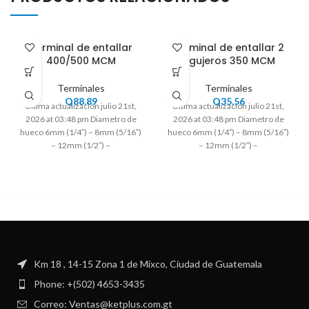
Terminal de entallar
Terminal de entallar 2
400/500 MCM
Agujeros 350 MCM
Terminales
Terminales
Q
88.89
Q
35.56
Ultima actualización julio 21st,
Ultima actualización julio 21st,
2026 at 03:48 pm Diametro de
2026 at 03:48 pm Diametro de
hueco 6mm (1/4″) – 8mm (5/16″)
hueco 6mm (1/4″) – 8mm (5/16″)
– 12mm (1/2″) –
– 12mm (1/2″) –
Km 18 , 14-15 Zona 1 de Mixco, Ciudad de Guatemala
Phone: +(502) 4653-3435
Correo: Ventas@ketplus.com.gt