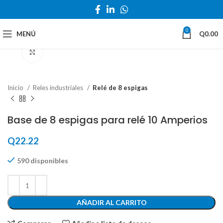
0
MENÚ
Q
0.00
Haga Click para agrandar
Inicio
Reles industriales
Relé de 8 espigas
Base de 8 espigas para relé 10 Amperios
Q
22.22
590 disponibles
AÑADIR AL CARRITO