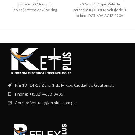
dimension,Mounting
2026 at 03:48 pm Relé de
holes(Bottom view),Wiring
potencia: JQX-38FM Voltaje de la
diagram(Bottom view) General
bobina: DC5-60V, AC12-220V
Purpose Relay: 90.2, 90.3 Coil
Póngase en
Km 18 , 14-15 Zona 1 de Mixco, Ciudad de Guatemala
Phone: +(502) 4653-3435
Correo: Ventas@ketplus.com.gt