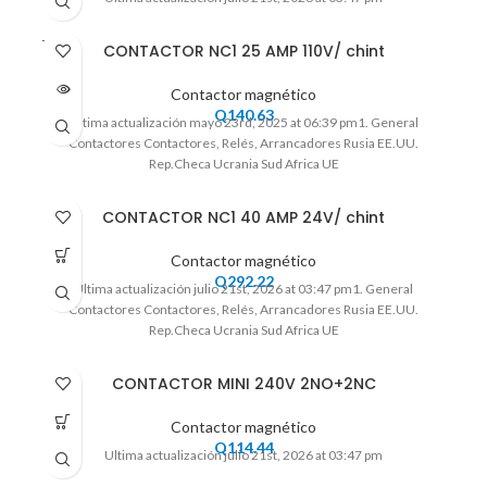
VENDI
CONTACTOR NC1 25 AMP 110V/ chint
DO
Contactor magnético
Q
140.63
Ultima actualización mayo 23rd, 2025 at 06:39 pm1. General
Contactores Contactores, Relés, Arrancadores Rusia EE.UU.
Rep.Checa Ucrania Sud Africa UE
CONTACTOR NC1 40 AMP 24V/ chint
Contactor magnético
Q
292.22
Ultima actualización julio 21st, 2026 at 03:47 pm1. General
Contactores Contactores, Relés, Arrancadores Rusia EE.UU.
Rep.Checa Ucrania Sud Africa UE
CONTACTOR MINI 240V 2NO+2NC
Contactor magnético
Q
114.44
Ultima actualización julio 21st, 2026 at 03:47 pm