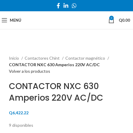
0
MENÚ
Q
0.00
Haga Click para agrandar
Inicio
Contactores Chint
Contactor magnético
CONTACTOR NXC 630 Amperios 220V AC/DC
Volver a los productos
CONTACTOR NXC 630
Amperios 220V AC/DC
Q
6,422.22
9 disponibles