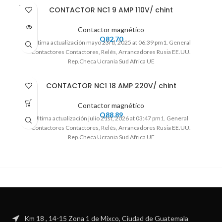
VENDI
CONTACTOR NC1 9 AMP 110V/ chint
DO
Contactor magnético
Q
82.70
Ultima actualización mayo 23rd, 2025 at 06:39 pm1. General
Contactores Contactores, Relés, Arrancadores Rusia EE.UU.
Rep.Checa Ucrania Sud Africa UE
CONTACTOR NC1 18 AMP 220V/ chint
Contactor magnético
Q
88.89
Ultima actualización julio 21st, 2026 at 03:47 pm1. General
Contactores Contactores, Relés, Arrancadores Rusia EE.UU.
Rep.Checa Ucrania Sud Africa UE
Km 18 , 14-15 Zona 1 de Mixco, Ciudad de Guatemala