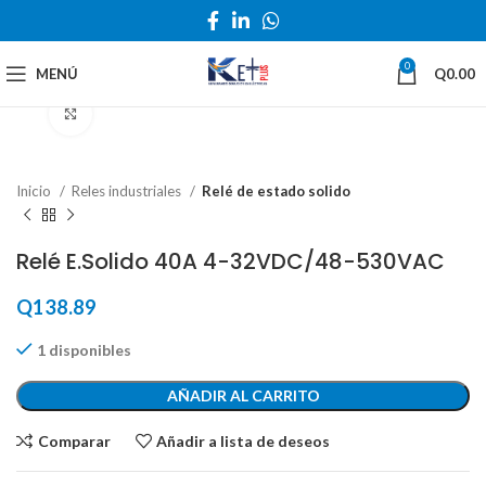
0
MENÚ
Q
0.00
Haga Click para agrandar
Inicio
Reles industriales
Relé de estado solido
Relé E.Solido 40A 4-32VDC/48-530VAC
Q
138.89
1 disponibles
AÑADIR AL CARRITO
Comparar
Añadir a lista de deseos