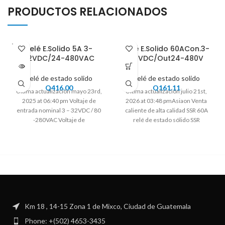
PRODUCTOS RELACIONADOS
VENDI
Relé E.Solido 5A 3-
Relé E.Solido 60ACon.3-
DO
32VDC/24-480VAC
32VDC/Out24-480V
Relé de estado solido
Relé de estado solido
Q
416.00
Q
161.11
Ultima actualización mayo 23rd,
Ultima actualización julio 21st,
2025 at 06:40 pm Voltaje de
2026 at 03:48 pmAsiaon Venta
entrada nominal 3 – 32VDC / 80
caliente de alta calidad SSR 60A
-280VAC Voltaje de
relé de estado sólido SSR
Km 18 , 14-15 Zona 1 de Mixco, Ciudad de Guatemala
Phone: +(502) 4653-3435